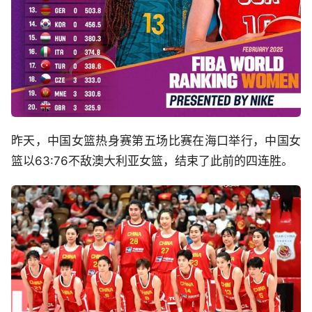
昨天，中国女篮热身赛第五场比赛在海口举行，中国女
篮以63:76不敌澳大利亚女篮，结束了此前的四连胜。