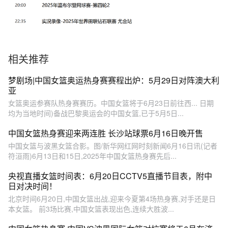
相关推荐
梦剧场|中国女篮奥运热身赛赛程出炉：5月29日对阵澳大利
亚
女篮奥运参赛队热身赛赛历。中国女篮将于6月23日前往西... 日期
均为当地时间)备战巴黎奥运会的中国女篮,已于5月5日...
中国女篮热身赛迎来两连胜 长沙站球票6月16日晚开售
中国女篮与波黑女篮合影。图/新华网红网时刻新闻6月16日讯(记者
符洹雨)6月13日和15日,2025年中国女篮热身赛先后...
央视直播女篮时间表：6月20日CCTV5直播节目表，附中
日对决时间！
北京时间6月20日,中国女篮出战,迎来今夏第4场热身赛,对手还是日
本女篮。 前3场比赛,中国女篮表现出色,连续大胜波...