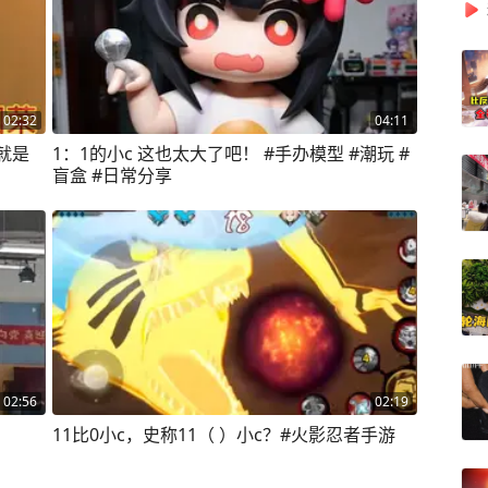
02:32
04:11
就是
1：1的小c 这也太大了吧！ #手办模型 #潮玩 #
盲盒 #日常分享
02:56
02:19
11比0小c，史称11（ ）小c？#火影忍者手游