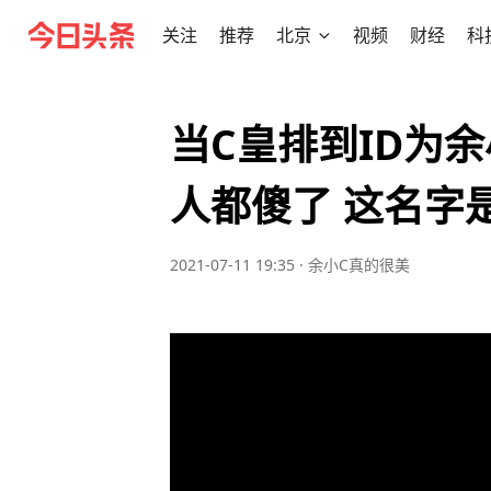
关注
推荐
北京
视频
财经
科
当C皇排到ID为
人都傻了 这名字
2021-07-11 19:35
·
余小C真的很美