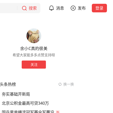
搜索
消息
发布
登录
余小C真的很美
希望大家能多多点赞支持呀
关注
头条热榜
换一换
夯实基础开新局
北京公积金最高可贷340万
国乒男单横滨冠军赛全军覆没