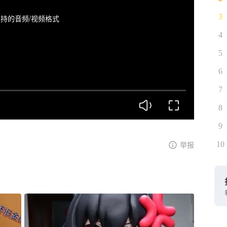
3
持的音频/视频格式
4
5
6
7
8
9
10
举报