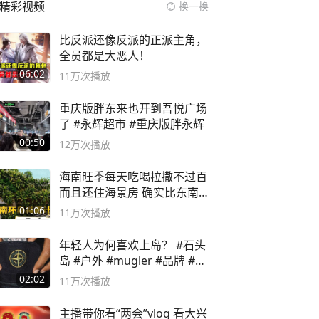
精彩视频
换一换
比反派还像反派的正派主角，
全员都是大恶人！
06:02
11万
次播放
重庆版胖东来也开到吾悦广场
了 #永辉超市 #重庆版胖永辉
00:50
12万
次播放
海南旺季每天吃喝拉撒不过百
而且还住海景房 确实比东南
亚合适
01:06
11万
次播放
年轻人为何喜欢上岛？ #石头
岛 #户外 #mugler #品牌 #足
球流氓
02:02
11万
次播放
主播带你看“两会”vlog 看大兴