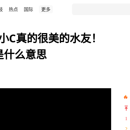
技
热点
国际
更多
余小C真的很美的水友！
是什么意思
1
2