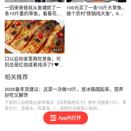
一回来爸爸就从鱼塘抓了一
100元买了一条10斤大草鱼，
条10斤重的草鱼，看看花妹
做个农村“铁锅炖大鱼”，6个
怎样煮好吃？
人吃爽了
01:57
💥以后你家里再吃草鱼，可
别总是红烧或者炖汤了❗️ ❤️今
天我就教你一个新吃法，不
相关推荐
仅味道超级好，做法也是特
简单❗️#豆豉蒸草鱼#豉汁蒸鱼
腩#美食教程
2025备年货建议：这菜一次做10斤，放冰箱囤起来，营养
好吃又解馋
下面附上自制鱼丸家常做法:【自制鱼肉丸子】食材:花鲢鱼10斤、草
鱼也行、葱姜水、鸡蛋清。1、新鲜的花鲢鱼小鱼刺...
App内打开