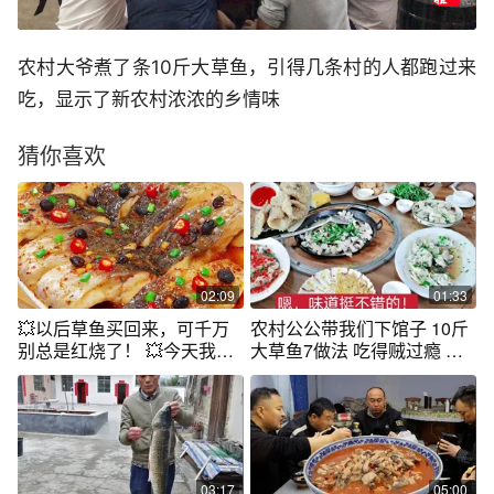
农村大爷煮了条10斤大草鱼，引得几条村的人都跑过来
吃，显示了新农村浓浓的乡情味
猜你喜欢
02:09
01:33
💥以后草鱼买回来，可千万
农村公公带我们下馆子 10斤
别总是红烧了！ 💥今天我就
大草鱼7做法 吃得贼过瘾 试
教你一个新吃法，不仅做法
过这吃法？
简单，味道也是超级好！#豆
豉蒸草鱼#豉汁蒸鱼腩#豉汁
蒸鱼#舌尖上的味道 #内容启
发搜索@DOU+小助手
03:17
05:00