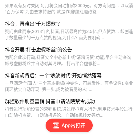
如果没有及时关闭,每月将会自动扣款3000元。对方询问是... 以取消
“百万保障”为由要求转账的,就是诈骗!航班退改签...
抖音，再难出“千万爆款”？
疑问由此而来,2018年的抖音,日活最高位为2.5亿,但点赞数... 却创造
了数量最少的千万点赞的视频,为什么? 首先要明确...
抖音开展“打击虚假粉丝”的公告
为配合此次行动,抖音安全中心新上线“清粉清赞”功能,平台主动查询
帐号虚假粉丝并自动对其清理。 打击平台虚假粉...
抖音新规背后：一个“表演时代”开始悄然落幕
一旦满足“当事人”三个基本指标(冲突性、可转发性、可争议性),商业
闭环就会自动浮现: 第一步,成为被看见的人; ...
群控软件刷量营销 抖音申请法院禁令成功
抖音进行功能设置的营销系统,通过模拟真人行为,利用技术手段进行
自动随机点赞、自动随机评论、自动随机转发等功...
App内打开