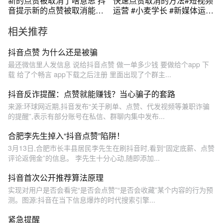
新的点赞被取消了啥意思 抖
快速点赞取消的方法#短视频
音提示新的点赞被取消能查
运营 #小麦学长 #新媒体运营
到是谁吗
#干货分享 #账号运营
相关推荐
抖音点赞 为什么还是被骗
最还微信里人发信息 说给抖音点赞 做一单多少钱 要做给个app 下
载 给了个畅言 app下载之后注册 里面出现了个群主...
抖音反诈提醒：点赞就能赚钱？当心骗子的套路
来源:环球网近期,抖音发布“关于刷单、点赞、代发视频等兼职诈骗
的提醒”,表示有部分账号在私信、群聊内集中发布...
合肥李先生掉入“抖音点赞”陷阱！
3月13日,合肥市长丰县居民李先生在刷抖音时,看到“固定底薪、点赞
评论返佣金”的信息。 李先生十分心动,随即添加...
抖音首次公开推荐算法原理
实现对用户是否会看完“是否会点赞”“是否会收藏”某个内容的行为预
测。图源:抖音在当下信息爆炸的时代搜索引擎...
紧急提醒