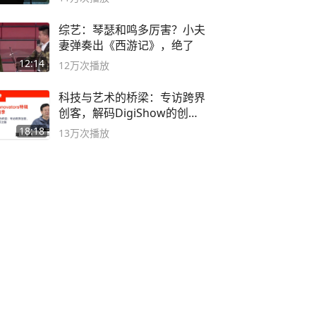
综艺：琴瑟和鸣多厉害？小夫
妻弹奏出《西游记》，绝了
12:14
12万
次播放
科技与艺术的桥梁：专访跨界
创客，解码DigiShow的创新
之路
18:18
13万
次播放