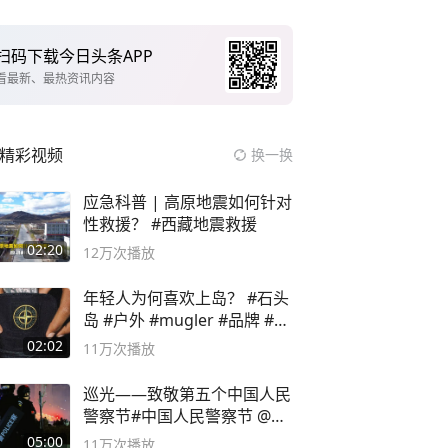
扫码下载今日头条APP
看最新、最热资讯内容
精彩视频
换一换
应急科普 | 高原地震如何针对
性救援？ #西藏地震救援
02:20
12万
次播放
年轻人为何喜欢上岛？ #石头
岛 #户外 #mugler #品牌 #足
球流氓
02:02
11万
次播放
巡光——致敬第五个中国人民
警察节#中国人民警察节 @抖
音小助手
05:00
11万
次播放