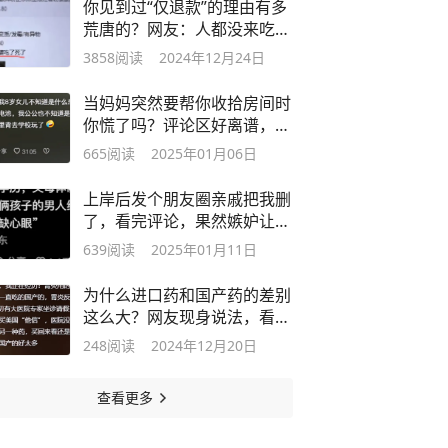
你见到过“仅退款”的理由有多
荒唐的？网友：人都没来吃，
就死了
3858
阅读
2024年12月24日
当妈妈突然要帮你收拾房间时
你慌了吗？评论区好离谱，不
忍直视了
665
阅读
2025年01月06日
上岸后发个朋友圈亲戚把我删
了，看完评论，果然嫉妒让人
面目全非
639
阅读
2025年01月11日
为什么进口药和国产药的差别
这么大？网友现身说法，看完
感慨万千
248
阅读
2024年12月20日
查看更多