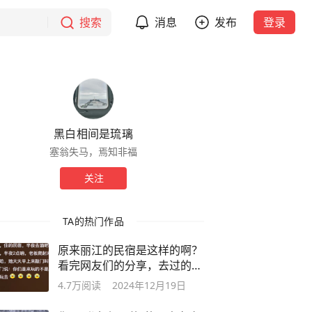
搜索
消息
发布
登录
黑白相间是琉璃
塞翁失马，焉知非福
关注
TA的热门作品
原来丽江的民宿是这样的啊？
看完网友们的分享，去过的人
嘴真严啊
4.7万
阅读
2024年12月19日