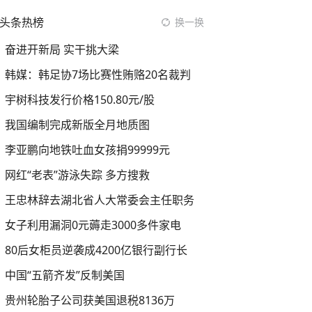
头条热榜
换一换
奋进开新局 实干挑大梁
韩媒：韩足协7场比赛性贿赂20名裁判
宇树科技发行价格150.80元/股
我国编制完成新版全月地质图
李亚鹏向地铁吐血女孩捐99999元
网红“老表”游泳失踪 多方搜救
王忠林辞去湖北省人大常委会主任职务
女子利用漏洞0元薅走3000多件家电
80后女柜员逆袭成4200亿银行副行长
中国“五箭齐发”反制美国
贵州轮胎子公司获美国退税8136万