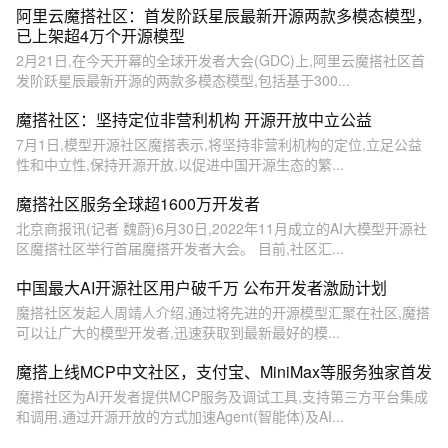
阿里云魔搭社区：首发阶跃星辰最新开源两款多模态模型，
已上架超4万个开源模型
2月21日,在今天开幕的全球开发者大会(GDC)上,阿里云魔搭社区首
发阶跃星辰最新开源的两款多模态模型,包括基于300...
魔搭社区：坚持定位非营利机构 开源开放中立公益
7月1日,模型开源社区魔搭表示,将坚持非营利机构的定位,立足公益
性和中立性,保持开源开放,以促进中国开源生态的繁...
魔搭社区服务全球超1600万开发者
北京商报讯(记者 魏蔚)6月30日,2022年11月成立的AI大模型开源社
区魔搭社区举行首届魔搭开发者大会。 目前,社区汇...
中国最大AI开源社区用户破千万 公布开发者激励计划
魔搭社区发起人周靖人介绍,通过将先进的开源模型汇聚在社区,魔搭
可以让广大的模型开发者,迅速获取到最新最好的模...
魔搭上线MCP中文社区，支付宝、MiniMax等服务独家首发
魔搭社区为AI开发者提供MCP服务及调试工具,支持第三方平台集成
和调用,通过开源开放的方式加速Agent(智能体)及AI...