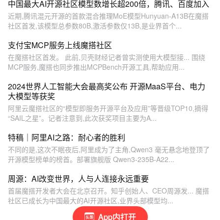
中国最大AI开源社区模型数增长超200倍，腾讯、百度加入
近期,腾讯混元开源的首款混合推理MoE模型Hunyuan-A13B在魔搭
社区首发,该模型总参数80B,激活参数仅13B,是业界首个...
支付宝MCP服务上线魔搭社区
在魔搭社区首发。 此前,贝壳财经记者曾实测使用大模型接... 围绕
MCP服务,魔搭也同步推出MCPBench开源工具,帮助应用...
2024世界人工智能大会最高奖公布 开源MaaS平台、电力
大模型等获奖
阿里云魔搭社区的“模型即服务开源平台及应用”等晋级TOP10,摘得
“SAIL之星”。记者注意到,此次获奖项目主要为A...
特稿｜阿里AI之路：耐心者的胜利
不同的是,这次不眠夜后,阿里成为了主角,Qwen3 毫无悬念地登顶了
开源模型榜单的榜首。部署旗舰版 Qwen3-235B-A22...
周源：AI改变世界，人与人连接永远重要
首届魔搭开发者大会在北京召开。知乎创始人、CEO周源发... 魔搭
社区已成长为中国最大的AI开源社区,业界头部模型均...
App内打开