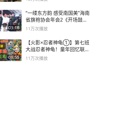
“一缕东方韵 感受南国美”海南
省旗袍协会年会2《开场鼓》
二团
03:16
11万
次播放
【火影×忍者神龟①】第七班
大战忍者神龟！童年回忆联动
论武？
08:55
11万
次播放