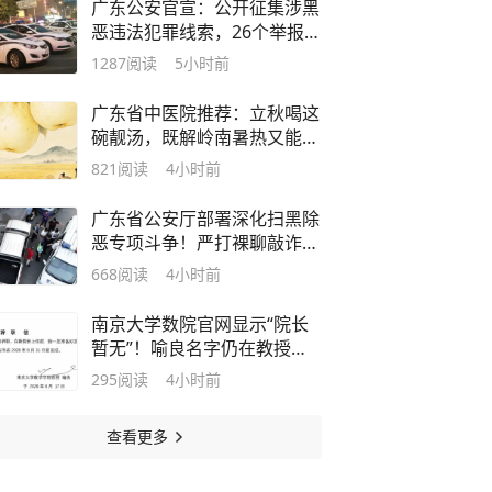
广东公安官宣：公开征集涉黑
恶违法犯罪线索，26个举报电
话公布
1287
阅读
5小时前
广东省中医院推荐：立秋喝这
碗靓汤，既解岭南暑热又能防
秋燥
821
阅读
4小时前
广东省公安厅部署深化扫黑除
恶专项斗争！严打裸聊敲诈等
犯罪
668
阅读
4小时前
南京大学数院官网显示“院长
暂无”！喻良名字仍在教授名
单中
295
阅读
4小时前
查看更多