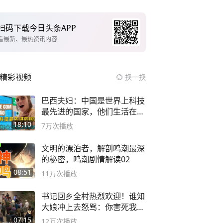
扫码下载今日头条APP
看最新、最热资讯内容
精彩视频
换一换
巴西夫妇：中国是世界上科技
最先进的国家，他们生活在
2999年
18:10
7万
次播放
文明的漂泊者，解剖鸣潮最深
的秘密，鸣潮剧情解读02
08:51
11万
次播放
书记回乡全村热烈欢迎！谁知
大娘冲上去怒骂：你害死我儿
子
07:15
12万
次播放