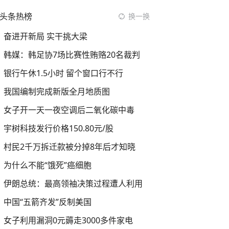
头条热榜
换一换
奋进开新局 实干挑大梁
韩媒：韩足协7场比赛性贿赂20名裁判
银行午休1.5小时 留个窗口行不行
我国编制完成新版全月地质图
女子开一天一夜空调后二氧化碳中毒
宇树科技发行价格150.80元/股
村民2千万拆迁款被分掉8年后才知晓
为什么不能“饿死”癌细胞
伊朗总统：最高领袖决策过程遭人利用
中国“五箭齐发”反制美国
女子利用漏洞0元薅走3000多件家电