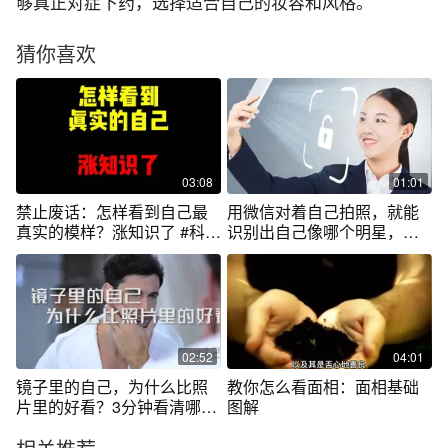
够真正对症下药，选择适合自己的妆容和风格。
猜你喜欢
03:08
01:01
禁止废话：怎样看到自己最
用微信对着自己拍照，就能
真实的模样？涨知识了 #科普
识别出自己像哪个明星，这
一下
个厉害了
02:52
04:01
镜子里的自己，为什么比照
教你怎么看面相：面相基础
片里的好看？3分钟看清哪个
图解
才是你