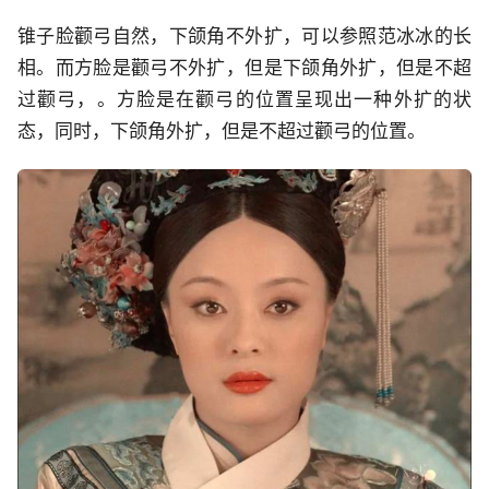
锥子脸颧弓自然，下颌角不外扩，可以参照范冰冰的长
相。而方脸是颧弓不外扩，但是下颌角外扩，但是不超
过颧弓，。方脸是在颧弓的位置呈现出一种外扩的状
态，同时，下颌角外扩，但是不超过颧弓的位置。