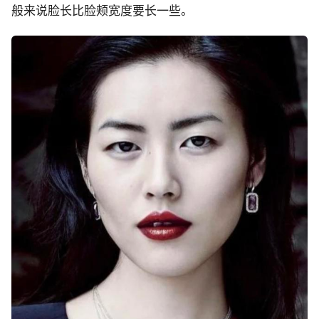
般来说脸长比脸颊宽度要长一些。