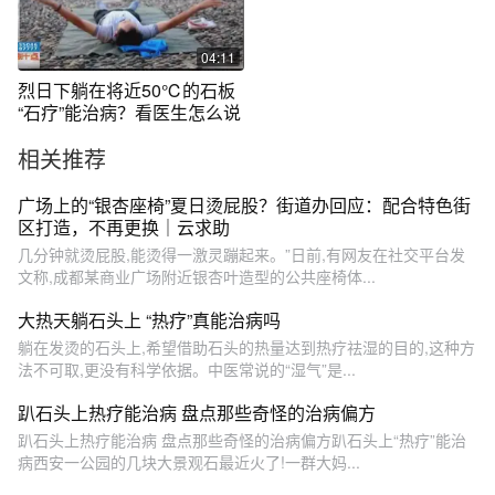
04:11
烈日下躺在将近50℃的石板
“石疗”能治病？看医生怎么说
相关推荐
广场上的“银杏座椅”夏日烫屁股？街道办回应：配合特色街
区打造，不再更换｜云求助
几分钟就烫屁股,能烫得一激灵蹦起来。”日前,有网友在社交平台发
文称,成都某商业广场附近银杏叶造型的公共座椅体...
大热天躺石头上 “热疗”真能治病吗
躺在发烫的石头上,希望借助石头的热量达到热疗祛湿的目的,这种方
法不可取,更没有科学依据。中医常说的“湿气”是...
趴石头上热疗能治病 盘点那些奇怪的治病偏方
趴石头上热疗能治病 盘点那些奇怪的治病偏方趴石头上“热疗”能治
病西安一公园的几块大景观石最近火了!一群大妈...