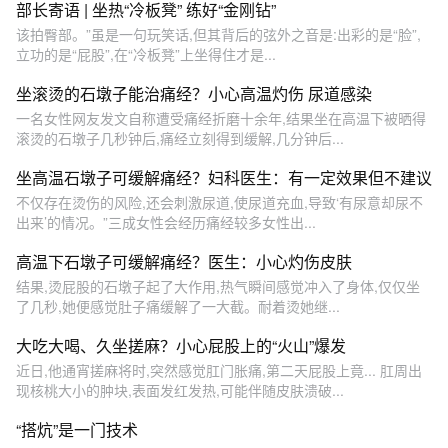
部长寄语 | 坐热“冷板凳” 练好“金刚钻”
该拍臀部。”虽是一句玩笑话,但其背后的弦外之音是:出彩的是“脸”,
立功的是“屁股”,在“冷板凳”上坐得住才是...
坐滚烫的石墩子能治痛经？小心高温灼伤 尿道感染
一名女性网友发文自称遭受痛经折磨十余年,结果坐在高温下被晒得
滚烫的石墩子几秒钟后,痛经立刻得到缓解,几分钟后...
坐高温石墩子可缓解痛经？妇科医生：有一定效果但不建议
不仅存在烫伤的风险,还会刺激尿道,使尿道充血,导致‘有尿意却尿不
出来’的情况。”三成女性会经历痛经较多女性出...
高温下石墩子可缓解痛经？医生：小心灼伤皮肤
结果,烫屁股的石墩子起了大作用,热气瞬间感觉冲入了身体,仅仅坐
了几秒,她便感觉肚子痛缓解了一大截。耐着烫她继...
大吃大喝、久坐搓麻？小心屁股上的“火山”爆发
近日,他通宵搓麻将时,突然感觉肛门胀痛,第二天屁股上竟... 肛周出
现核桃大小的肿块,表面发红发热,可能伴随皮肤溃破...
“搭炕”是一门技术