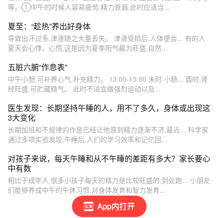
等。①中午的时候人容易疲劳,精力衰弱,此时应适当...
夏至：“趁热”养出好身体
导致出汗过多,津液随之大量丢失。 津液受损后,人体便会... 有的人
夏天会心悸、心慌,这是因为夏季阳气最为旺盛,自然...
五脏六腑“作息表”
中午小憩,可补养心气,补充精力。 13:00-15:00 未时 小肠... 酉时,肾
经旺盛,可贮藏精气。 此时不适宜做强烈运动以及...
医生发现：长期坚持午睡的人，用不了多久，身体或出现这
3大变化
长期加班和不规律的作息已经让他感到精力逐渐不济,最近... 科学家
通过多项实验发现,午睡后,人们的学习效率和记忆回...
对孩子来说，每天午睡和从不午睡的差距有多大？家长要心
中有数
相比于成年人,很多小孩子每天的精力是比较旺盛的,到处跑... 小朋友
们能够养成中午的午休习惯,对身体发育和智力发育...
App内打开