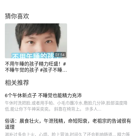
猜你喜欢
01:54
不用午睡的孩子精力旺盛！#
不睡午觉的孩子 #孩子不睡觉
有什么妙招 #精力旺盛的宝宝
相关推荐
6个午休新点子 不睡觉也能精力充沛
午休时洗把脸,或者用手帕、小毛巾蘸冷水,敷脸几分钟,脸部温度降
低,能让你下午神采奕奕。 斜靠在椅背上。 许多人...
俗语：晨食壮火，午泄残精，命短阳衰，老祖宗的告诫很有
道理
滋补过多会上火、心烦、脸上冒油,时间久了还会影响肠道... 精力等