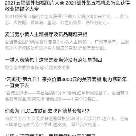
2021五福额外扫福图片大全 2021额外集五福机会怎么获得
敬业福福字大全
2021额外集五福机会怎么获得?下面八宝网小编带来介绍。... 麦当
劳、大悦城、爱琴海、星河、砂之船奥莱、薇娅分别可...
麦当劳小黄人主题餐厅及新品萌趣亮相
麦当劳全国30余家餐厅变身为小黄人主题餐厅。广州市场有... 主题
餐厅内不仅随处可见小黄人调皮的身影,还设有互动拍...
一猫人表情包｜这里是麦当劳没有疯狂星期四
原创@大熊猫本猫 @话题大发明家
“云逛街”第九日！来抢价值3000元的美容套餐 助力您新年
一直美下去
“蓉城云逛街——幸福福袋同分享”活动,红星新闻准备了... 麦当劳联
名餐等奖品,欢迎来抢!活动规则——1.每个ID每日...
你会为了LOL皮肤而去吃肯德基套餐吗?
和麦当劳合作,买麦麦餐送魔兽积分;和可口可乐合作,送点卡。 还有
三国杀也与麦当劳合作过,送皮肤。 曾经我大畅游...