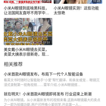
01:45
10:45
小米AI眼镜到底啥黑科技，
小米AI眼镜实测！这些功能
让法国网友直呼不用学中文
太惊艳
了？
01:01
美女戴小米AI眼镜去买菜，
卖菜大姨表示很新奇，现在
的科技太牛了
相关推荐
小米首款AI眼镜发布，布局下一代个人智能设备
看英文书时随时让智能助手“小爱”帮忙翻译、和亲友或宠... 眼镜沉
浸式录制第一视角视频……雷军介绍,小米AI眼镜搭...
就在明天！小米首款AI眼镜即将发布 行业迎来上新潮
为小米AI眼镜。从小米最新发布的视频来看,这款AI眼镜最大的卖点
之一即为拍摄功能,用户可呼唤小爱同学,开启第一人...