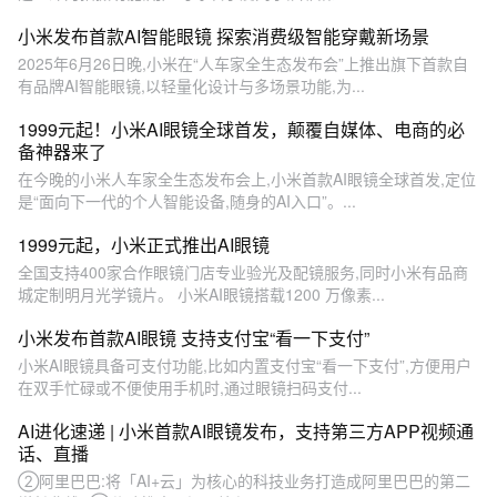
小米发布首款AI智能眼镜 探索消费级智能穿戴新场景
2025年6月26日晚,小米在“人车家全生态发布会”上推出旗下首款自
有品牌AI智能眼镜,以轻量化设计与多场景功能,为...
1999元起！小米AI眼镜全球首发，颠覆自媒体、电商的必
备神器来了
在今晚的小米人车家全生态发布会上,小米首款AI眼镜全球首发,定位
是“面向下一代的个人智能设备,随身的AI入口”。...
1999元起，小米正式推出AI眼镜
全国支持400家合作眼镜门店专业验光及配镜服务,同时小米有品商
城定制明月光学镜片。 小米AI眼镜搭载1200 万像素...
小米发布首款AI眼镜 支持支付宝“看一下支付”
小米AI眼镜具备可支付功能,比如内置支付宝“看一下支付”,方便用户
在双手忙碌或不便使用手机时,通过眼镜扫码支付...
AI进化速递 | 小米首款AI眼镜发布，支持第三方APP视频通
话、直播
②阿里巴巴:将「AI+云」为核心的科技业务打造成阿里巴巴的第二