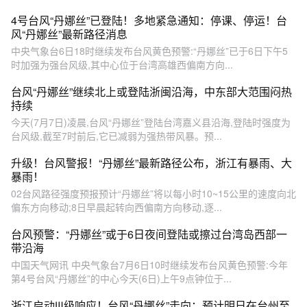
4号台风“丹娜丝”已登陆！多地紧急通知：停课、停运！台
风“丹娜丝”最新路径消息
中央气象台6日18时继续发布台风黄色预警:“丹娜丝”已于6日下午5
时加强为强台风级,其中心位于台湾高雄西偏南方向...
台风“丹娜丝”继续北上或登陆浙闽沿海，中东部大范围闷热
持续
今天(7月7日)凌晨,台风“丹娜丝”登陆台湾嘉义县沿海,登陆时强度为
台风级,截至7时前后,它已减弱为强热带风暴。预...
升级！台风警报！“丹娜丝”最新路径公布，浙江有暴雨、大
暴雨！
02台风路径强度预报预计“丹娜丝”将以每小时10~15公里的速度向北
偏东方向移动;8日早晨起转向西偏南方向移动,逐...
台风预警：“丹娜丝”或于6日夜间登陆或擦过台湾岛西部一
带沿海
中国天气网讯 中央气象台7月6日10时继续发布台风黄色预警:今年
第4号台风“丹娜丝”的中心今天(6日)上午9点钟位于...
浙江启动Ⅲ级响应！台风“丹娜丝”走向：预计明日在台州至