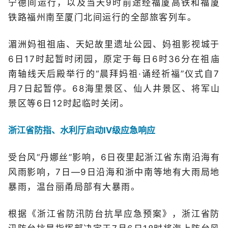
宁德间运行，以及当天9时前途经福厦高铁和福厦
铁路福州南至厦门北间运行的全部旅客列车。
湄洲妈祖祖庙、天妃故里遗址公园、妈祖影视城于
6日17时起暂时闭园，原定于每日6时36分在祖庙
南轴线天后殿举行的“晨拜妈祖·诵经祈福”仪式自7
月7日起暂停。68海里景区、仙人井景区、将军山
景区等6日12时起临时关闭。
浙江省防指、水利厅启动Ⅳ级应急响应
受台风“丹娜丝”影响，6日夜里起浙江省东南沿海有
风雨影响，7日—9日沿海和浙中南等地有大雨局地
暴雨，温台丽甬局部有大暴雨。
根据《浙江省防汛防台抗旱应急预案》，浙江省防