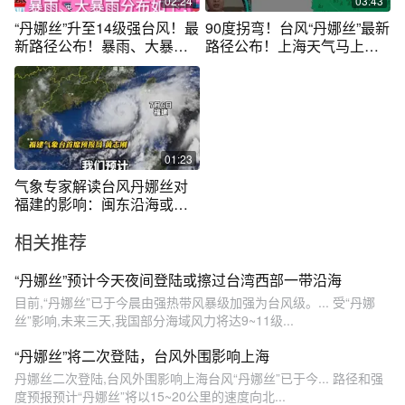
02:24
03:43
“丹娜丝”升至14级强台风！最
90度拐弯！台风“丹娜丝”最新
新路径公布！暴雨、大暴雨
路径公布！上海天气马上转
即将抵达
折！
01:23
气象专家解读台风丹娜丝对
福建的影响：闽东沿海或会
出现大暴雨 未来三天全省仍
相关推荐
有高温天气
“丹娜丝”预计今天夜间登陆或擦过台湾西部一带沿海
目前,“丹娜丝”已于今晨由强热带风暴级加强为台风级。... 受“丹娜
丝”影响,未来三天,我国部分海域风力将达9~11级...
“丹娜丝”将二次登陆，台风外围影响上海
丹娜丝二次登陆,台风外围影响上海台风“丹娜丝”已于今... 路径和强
度预报预计“丹娜丝”将以15~20公里的速度向北...