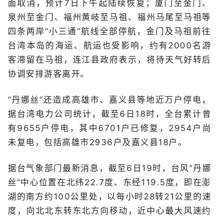
面取消，预计7日下午起陆续恢复；厦门至金门、
泉州至金门、福州黄岐至马祖、福州马尾至马祖等
四条两岸“小三通”航线全部停航，金门及马祖前往
台湾本岛的海运、航运也受影响，约有2000名游
客滞留在马祖，连江县政府表示，将待天气好转后
协调安排游客离开。
“丹娜丝”还造成高雄市、嘉义县等地近万户停电，
据台湾电力公司统计，截至6日18时，全台累计曾
有9655户停电，其中6701户已修复，2954户尚
未复电，包括高雄市2936户及嘉义县18户。
据台气象部门最新消息，截至6日19时，台风“丹娜
丝”中心位置在北纬22.7度、东经119.5度，即在澎
湖的南方约100公里处，以每小时28转21公里的速
度，向北北东转东北方向移动，近中心最大风速约