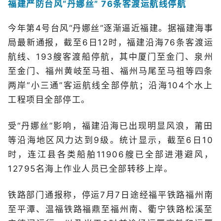
福建严防台风“丹娜丝” 76条客渡运航线停航
今年第4号台风“丹娜丝”逐渐逼近福建。据福建海事
局最新通报，截至6日12时，福建沿海76条客渡运
航线、193艘客渡船停航，其中厦门至金门、泉州
至金门、福州黄岐至马祖、福州马尾至马祖等四条
两岸“小三通”客运航线全部停航；沿海104个水上
工程项目全部停工。
受“丹娜丝”影响，福建沿海已出现明显风浪，莆田
等沿海地区风力达到9级。统计显示，截至6日10
时，连江县各类船舶11906艘已全部进港避风，
12795名海上作业人员已全部转移上岸。
铁路部门通报称，停运7月7日途经福平铁路福州南
至平潭、温福铁路福鼎至福州南、衢宁铁路松溪至