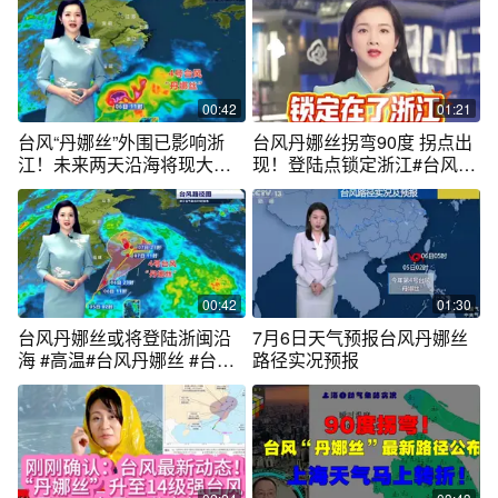
00:42
01:21
台风“丹娜丝”外围已影响浙
台风丹娜丝拐弯90度 拐点出
江！未来两天沿海将现大暴
现！登陆点锁定浙江#台风丹
雨
娜丝 #台风丹娜丝90度拐弯#
台风丹娜丝最新路径#高温#
台风丹娜丝登陆地锁定浙江
00:42
01:30
台风丹娜丝或将登陆浙闽沿
7月6日天气预报台风丹娜丝
海 #高温#台风丹娜丝 #台风
路径实况预报
丹娜丝实况路径 #台风 #天气
预报