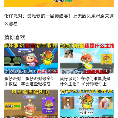
蛋仔派对：最难受的一局巅峰赛！上无敌凤凰蛋原来这
么容易
猜你喜欢
03:00
04:15
蛋仔派对：蛋仔派对最全新
蛋仔派对：在你们眼里我是
手教程！学会这些轻松成为
什么主播？10分钟教你上超
无敌凤凰蛋。
级凤凰蛋！
13:02
03:13