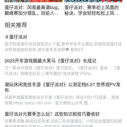
蛋仔派对：冈易最离谱bug，
蛋仔派对：赛季初上凤凰的
巅峰赛加分错乱，目前人均
秘诀，学会轻轻松松上凤凰
超级凤凰蛋
蛋！
相关推荐
＃蛋仔派对
我不知道蛋仔派对游戏怎么下载,我爷爷也不让我玩,但我知道蛋仔派
对所有皮肤的名称,请大家多多关照❤️,爱你们!
2023开年游戏圈最大黑马《蛋仔派对》长成记
又一款派对游戏《蛋仔派对》接力走红。《蛋仔派对》是由... 《蛋
仔派对》相继走红后,二者所属的“派对游戏”(Party...
潮玩休闲竞技手游《蛋仔派对》公测定档5.27 世界观PV发
布
网易年度最受期待派对手游《蛋仔派对》将在5月27日迎来... 游戏
官网:https://party.163.com - 官方微信公众号:蛋...
蛋仔派对元赛季怎么玩？这些知识和技巧要收好
在赛季宝箱,即段位任务里,达到三阶鸡蛋蛋位、六阶恐龙蛋蛋位和巅
峰凤凰蛋蛋位并参与一定的场次,是能得到限定的赛...