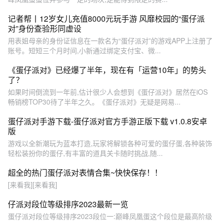
记者帮丨12岁女儿充值8000元玩手游 风靡校园的“蛋仔派
对”身份查验形同虚设
用表姐母亲的身份证信息在一款名为“蛋仔派对”的游戏APP上注册了
账号。短短三个月时间,小新通过绑定支付宝、微...
《蛋仔派对》已经爆了半年，现在有「运营10年」的势头
了？
如果时间倒流到一年前,估计很少人会想到《蛋仔派对》居然在iOS
畅销榜TOP30待了半年之久。《蛋仔派对》无疑是网易...
蛋仔派对手游下载-蛋仔派对官方手游正版下载 v1.0.8安卓
版
游戏以全新潮玩为蓝本打造,玩家将解锁各种可爱的蛋仔蛋,各种装饰
轻松装扮你的蛋仔,有丰富的道具关卡随时挑战,随...
超全的热门蛋仔派对表情合集~快快保存！！
[来看我][来看我]
仔派对段位等级排序2023最新一览
蛋仔派对段位等级排序2023段位一:巅峰凤凰蛋这个段位是最高阶级