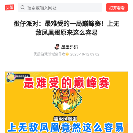
打开看看
蛋仔派对：最难受的一局巅峰赛！上无
敌凤凰蛋原来这么容易
墨墨鸽鸽
优质游戏领域创作者
  2023-10-12 09:02