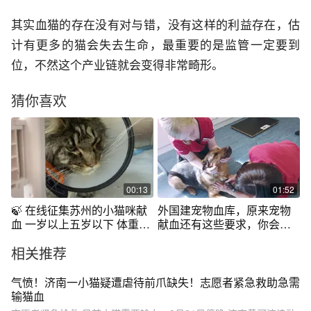
其实血猫的存在没有对与错，没有这样的利益存在，估
计有更多的猫会失去生命，最重要的是监管一定要到
位，不然这个产业链就会变得非常畸形。
猜你喜欢
00:13
01:52
🍃 在线征集苏州的小猫咪献
外国建宠物血库，原来宠物
血 一岁以上五岁以下 体重十
献血还有这些要求，你会带
斤以上
宠物献血吗？
相关推荐
气愤！济南一小猫疑遭虐待前爪缺失！志愿者紧急救助急需
输猫血