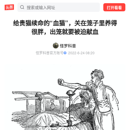
打开看看
给贵猫续命的“血猫”，关在笼子里养得
很胖，出笼就要被迫献血
怪罗科普
怪罗科普官方账号
  2022-6-24 08:20