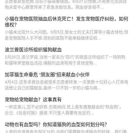
志愿者紧急抢救,目前小猫需要输血。8月21日傍晚,济南黄河流浪动
物关爱中心群里传来了紧急求助信息。网友@良母不...
小猫在宠物医院抽血后休克死亡！发生宠物医疗纠纷，如何
维权？
小猫未出现什么大问题。9月5日,黎女士的丈夫打算带小猫去体检,但
是宠物医院人手不够,而别的医院不能单独做体征检...
波兰兽医诊所组织猫狗献血
2月20日,波兰罗兹,当地一家名为“四爪”的兽医诊所组织了一场狗狗
和猫咪荣誉献血活动,捐献的血液将用于其他宠物...
加菲猫生命垂危 “朋友圈”招来献血小伙伴
4月4日,这条求救信息被很多志愿者转发,一天里数十位好心人打来电
话想让自己的猫献血,最终一只不到一岁的小猫与病...
宠物给宠物献血？这事真有
一听这事儿,您不必好奇,也甭纳闷,世上真有勇敢献血的“热血狗”。
近日,《信息时报》报道,不只是人需要有充足的...
动物也有血型吗？你知道猫狗的血型如何划分吗？
人类的血液是有血型区分的,当我们需要献血或输血的时候... 我们希