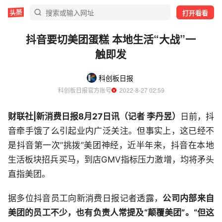
打开看看
抖音要切美团蛋糕 本地生活“大战”一
触即发
科创板日报
科创板日报官方账号
  2022-8-27 02:59
财联社|新消费日报8月27日讯（记者 李丹昱）
日前，抖
音牵手饿了么引起业内广泛关注。但事实上，这已经不
是抖音第一次“挑拨”美团神经，近半年来，抖音在本地
生活板块招兵买马，到店GMV指标压力激增，均将矛头
直指美团。
据多位抖音员工向新消费日报记者透露，
公司内部来自
美团的员工不少，也有负责人常提及“颠覆美团”。“但这