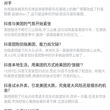
对手
也有越来越多的实体店商家把原先在美团上的推广预算改成了抖音
预算,投放dou+了,这只是战争的开始!其实抖音和美团...
抖音与美团的气氛开始紧张
美团隐忧不断打江山容易,守江山难,这句话简直是美团今年... 在美团
与抖音的长期竞争中,美团一直面临着巨大的压力。...
抖音团购剑指美团，能力尚欠缺？
剑指美团旗下的大众点评。本地生活一直被视作美团的核心业务。
进入5月,记者发现抖音团购中的许多商品悄然上线了...
抖音本地生活，用美团的方式抢美团的“饭碗”？
12月5日,抖音又官宣签约达达,至此,抖音不仅新增了配送伙...和独大
的美团式搜索消费,两者的优缺点在哪? 外卖的加入...
抖音试水外卖，引发美团大跌，究竟是大风险还是错杀的机
会？
美团得到了行业内优秀选手京东的高度好评,而另一方面,在资本市场
层面,市场却担心美团会被抖音干掉,尤其近期抖音...