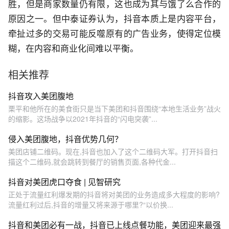
胜，但是商家数量仍有限，这也成为其与饿了么合作的
原因之一。但中泰证券认为，抖音本质上是内容平台，
牵扯过多的交易可能反噬原有的广告业务，使得定位模
糊，在内容和商业化间难以平衡。
相关推荐
抖音攻入美团腹地
栗平和他所在的美食街只是当下美团和抖音围绕“本地生活业务”战火
的缩影。这场战争以2021年抖音的“闪电突袭”...
侵入美团腹地，抖音优势几何？
美团店铺二维码。现在,抖音也加入了这个二维码大军。打开抖音扫
描这个二维码,就会跳转到餐厅的销售页面,各种代金...
抖音对美团虎口夺食 | 见智研究
正处于流量红利爆发期的抖音将对美团的业务造成多大程度的影响?
流量红利过后,抖音的增量又将来源于哪里?“以价换...
抖音和美团必有一战，抖音已上线点餐功能，美团迎来最强