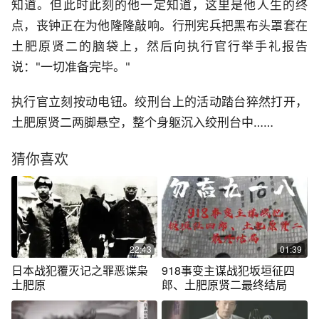
知道。但此时此刻的他一定知道，这里是他人生的终
点，丧钟正在为他隆隆敲响。行刑宪兵把黑布头罩套在
土肥原贤二的脑袋上，然后向执行官行举手礼报告
说："一切准备完毕。"
执行官立刻按动电钮。绞刑台上的活动踏台猝然打开，
土肥原贤二两脚悬空，整个身躯沉入绞刑台中……
猜你喜欢
22:43
01:39
日本战犯覆灭记之罪恶谍枭
918事变主谋战犯坂垣征四
土肥原
郎、土肥原贤二最终结局