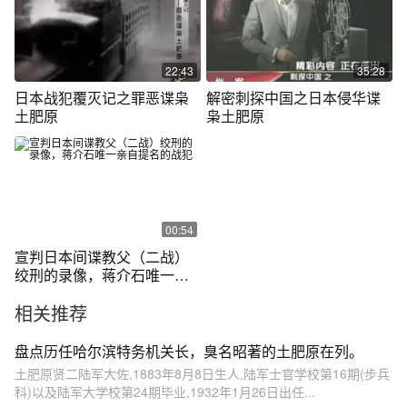
22:43
35:28
日本战犯覆灭记之罪恶谍枭
解密刺探中国之日本侵华谍
土肥原
枭土肥原
00:54
宣判日本间谍教父（二战）
绞刑的录像，蒋介石唯一亲
自提名的战犯
相关推荐
盘点历任哈尔滨特务机关长，臭名昭著的土肥原在列。
土肥原贤二陆军大佐,1883年8月8日生人,陆军士官学校第16期(步兵
科)以及陆军大学校第24期毕业,1932年1月26日出任...