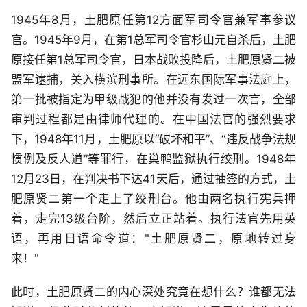
1945年8月，土肥原任第12方面军司令官兼军事参议
官。1945年9月，在第1总军司令官杉山元自杀后，土肥
原接任第1总军司令官，日本战败投降后，土肥原贤二被
盟军逮捕，关入横滨刑事所。在远东国际军事法庭上，
第一批被指定为甲级战犯的他并没有发过一次言，全部
审判过程都是由律师代理的。在中国法官的强烈要求
下，1948年11月，土肥原以“破坏和平”、“违反战争法规
惯例及反人道”等罪行，在巢鸭监狱执行绞刑。1948年
12月23日，在判决书下达41天后，通过抽签的方式，土
肥原贤二第一个走上了绞刑台。他由两名执行宪兵押
着，走完13级台阶，然后立正站着。执行法官先用英
语，再用日语命令道："土肥原贤二，原地转过身
来！"
此时，土肥原贤二的内心深处究竟在想什么？谁都无法