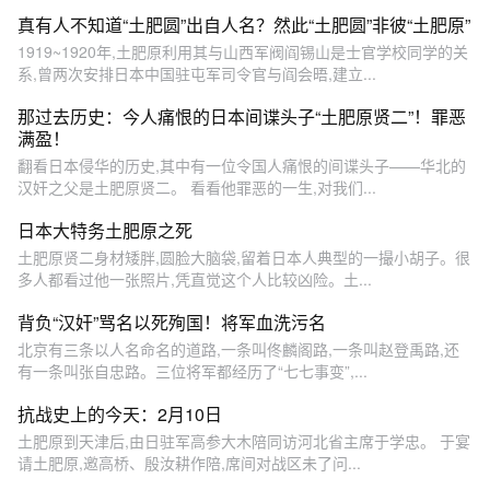
真有人不知道“土肥圆”出自人名？然此“土肥圆”非彼“土肥原”
1919~1920年,土肥原利用其与山西军阀阎锡山是士官学校同学的关
系,曾两次安排日本中国驻屯军司令官与阎会晤,建立...
那过去历史：今人痛恨的日本间谍头子“土肥原贤二”！罪恶
满盈！
翻看日本侵华的历史,其中有一位令国人痛恨的间谍头子——华北的
汉奸之父是土肥原贤二。 看看他罪恶的一生,对我们...
日本大特务土肥原之死
土肥原贤二身材矮胖,圆脸大脑袋,留着日本人典型的一撮小胡子。很
多人都看过他一张照片,凭直觉这个人比较凶险。土...
背负“汉奸”骂名以死殉国！将军血洗污名
北京有三条以人名命名的道路,一条叫佟麟阁路,一条叫赵登禹路,还
有一条叫张自忠路。三位将军都经历了“七七事变”,...
抗战史上的今天：2月10日
土肥原到天津后,由日驻军高参大木陪同访河北省主席于学忠。 于宴
请土肥原,邀高桥、殷汝耕作陪,席间对战区未了问...