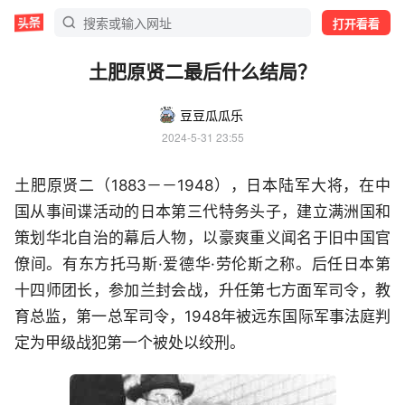
打开看看
土肥原贤二最后什么结局？
豆豆瓜瓜乐
2024-5-31 23:55
土肥原贤二（1883－－1948），日本陆军大将，在中
国从事间谍活动的日本第三代特务头子，建立满洲国和
策划华北自治的幕后人物，以豪爽重义闻名于旧中国官
僚间。有东方托马斯·爱德华·劳伦斯之称。后任日本第
十四师团长，参加兰封会战，升任第七方面军司令，教
育总监，第一总军司令，1948年被远东国际军事法庭判
定为甲级战犯第一个被处以绞刑。