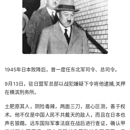
1945年日本败降后，曾一度任东北军司令、总司令。
9月13日，驻日盟军总部以战犯嫌疑下令将他逮捕,关押
在横滨刑务所。
土肥原其人，阴险毒辣，两面三刀，居心叵测，善于权
术。他不仅是中国人民不共戴天的敌人，而且在日本也
声名狼藉。远东国际军事法庭在战后进行查证，确认甲