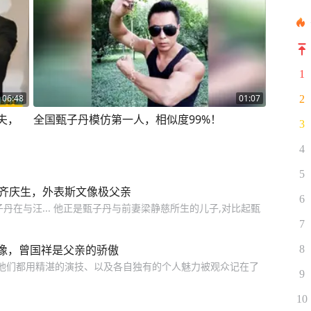
1
06:48
01:07
2
夫，
全国甄子丹模仿第一人，相似度99%！
3
4
5
诗齐庆生，外表斯文像极父亲
6
丹在与汪... 他正是甄子丹与前妻梁静慈所生的儿子,对比起甄
7
像，曾国祥是父亲的骄傲
8
,他们都用精湛的演技、以及各自独有的个人魅力被观众记在了
9
10