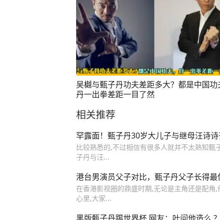
吴樾与甄子丹功夫差距多大？都是中国功
丹一出拳差距一目了然
相关推荐
罕露面！甄子丹30岁大儿子与继母汪诗
比较熟悉的,不过相信有很多人就并不太熟知甄子
子丹与汪...
港台男演员父子对比，甄子丹父子长得最
在香港影视圈的鼎盛时期,无论是主角还是配角
心里,大家...
黑版甄子丹踢世界杯 网友：叶问他造么 ?