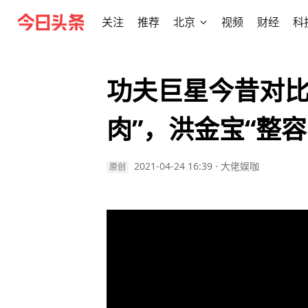
关注
推荐
北京
视频
财经
科
功夫巨星今昔对比
肉”，洪金宝“整容
2021-04-24 16:39
·
大佬娱咖
原创