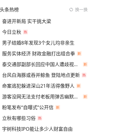
头条热榜
换一换
奋进开新局 实干挑大梁
今日立秋
男子结婚8年发现3个女儿均非亲生
服务实体经济 财政金融打出组合拳
泰交通部副部长回应中国人遭歧视手势
台风白海豚或吞并鲸鱼 登陆地点更新
命案逃犯躲进深山21年活得像野人
游客没网无法支付老板用弹舌幽默化解
粉笔发布“自曝式”公开信
立秋有哪些习俗
宇树科技IPO能让多少人财富自由