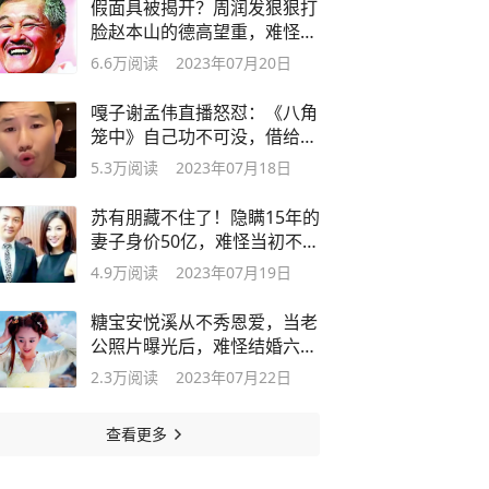
假面具被揭开？周润发狠狠打
脸赵本山的德高望重，难怪会
众叛亲离
6.6万
阅读
2023年07月20日
嘎子谢孟伟直播怒怼：《八角
笼中》自己功不可没，借给王
宝强1亿
5.3万
阅读
2023年07月18日
苏有朋藏不住了！隐瞒15年的
妻子身价50亿，难怪当初不娶
林心如
4.9万
阅读
2023年07月19日
糖宝安悦溪从不秀恩爱，当老
公照片曝光后，难怪结婚六年
一直藏着
2.3万
阅读
2023年07月22日
查看更多