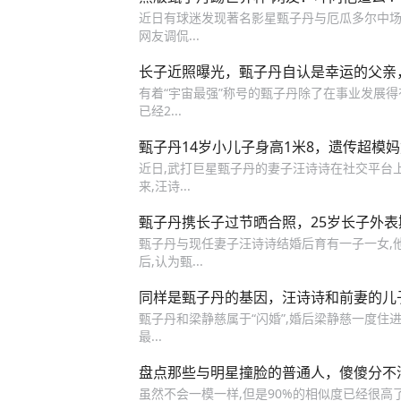
近日有球迷发现著名影星甄子丹与厄瓜多尔中场
网友调侃...
长子近照曝光，甄子丹自认是幸运的父亲
有着“宇宙最强”称号的甄子丹除了在事业发展得有声
已经2...
甄子丹14岁小儿子身高1米8，遗传超模
近日,武打巨星甄子丹的妻子汪诗诗在社交平台上晒
来,汪诗...
甄子丹携长子过节晒合照，25岁长子外
甄子丹与现任妻子汪诗诗结婚后育有一子一女,他
后,认为甄...
同样是甄子丹的基因，汪诗诗和前妻的儿
甄子丹和梁静慈属于“闪婚”,婚后梁静慈一度住进
最...
盘点那些与明星撞脸的普通人，傻傻分不
虽然不会一模一样,但是90%的相似度已经很高