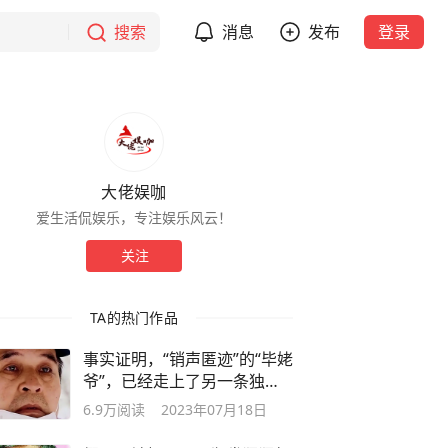
搜索
消息
发布
登录
大佬娱咖
爱生活侃娱乐，专注娱乐风云！
关注
TA的热门作品
事实证明，“销声匿迹”的“毕姥
爷”，已经走上了另一条独木
小道
6.9万
阅读
2023年07月18日