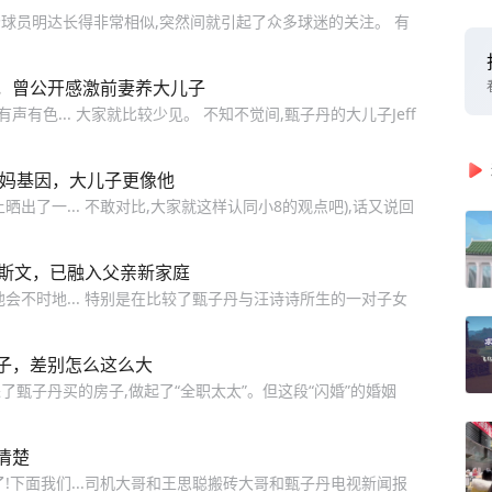
球员明达长得非常相似,突然间就引起了众多球迷的关注。 有
，曾公开感激前妻养大儿子
有色... 大家就比较少见。 不知不觉间,甄子丹的大儿子Jeff
妈妈基因，大儿子更像他
出了一... 不敢对比,大家就这样认同小8的观点吧),话又说回
表斯文，已融入父亲新家庭
会不时地... 特别是在比较了甄子丹与汪诗诗所生的一对子女
子，差别怎么这么大
了甄子丹买的房子,做起了“全职太太”。但这段“闪婚”的婚姻
清楚
了!下面我们...司机大哥和王思聪搬砖大哥和甄子丹电视新闻报