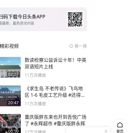
扫码下载今日头条APP
看最新、最热资讯内容
精彩视频
换一换
数读检察公益诉讼十年！中英
双语短片上线
02:27
11万
次播放
《求生岛 不老传说》飞鸟地
区 1-6 毛皮工艺升级 #还得是
主机大作
20:47
11万
次播放
重庆版胖东来也开到吾悦广场
了 #永辉超市 #重庆版胖永辉
00:50
首页
12万
次播放