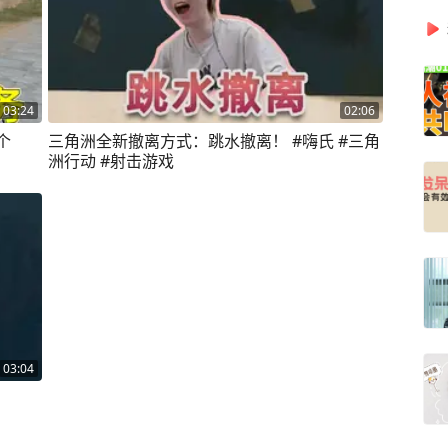
03:24
02:06
个
三角洲全新撤离方式：跳水撤离！ #嗨氏 #三角
洲行动 #射击游戏
03:04