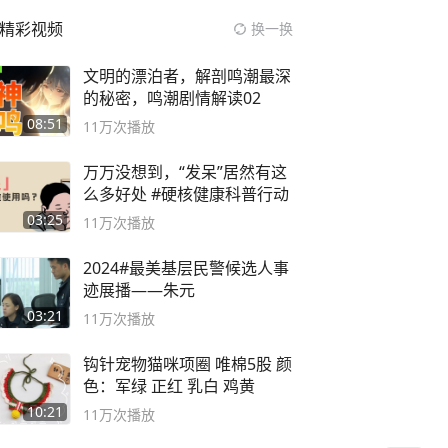
精彩视频
换一换
文明的漂泊者，解剖鸣潮最深
的秘密，鸣潮剧情解读02
08:51
11万
次播放
万万没想到，“发呆”居然有这
么多好处 #硬核健康科普行动
03:25
11万
次播放
2024#最美基层民警候选人事
迹展播——朱元
03:21
11万
次播放
钩针宠物猫咪项圈 唯棉5股 颜
色：军绿 正红 乳白 鸡黄
10:21
11万
次播放