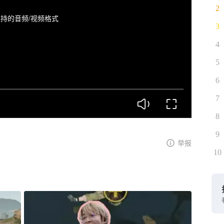
2
持的音频/视频格式
3
4
5
6
7
8
9
举报
10