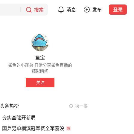
搜索
消息
发布
登录
鱼宝
鲨鱼的小迷弟 日常分享鲨鱼直播的
精彩瞬间
关注
头条热榜
换一换
夯实基础开新局
国乒男单横滨冠军赛全军覆没