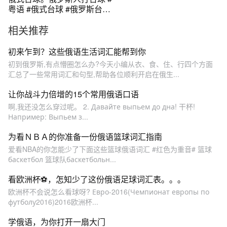
粤语 #俄式台球 #俄罗斯台球
#战斗民族 #俄罗斯
相关推荐
初来乍到？这些俄语生活词汇能帮到你
初到俄罗斯,有点懵圈怎么办?今天小编从衣、食、住、行四个方面
汇总了一些常用词汇和句型,帮助各位顺利开启在俄生...
让你战斗力倍增的15个常用俄语口语
啊,我还没怎么穿过呢。 2. Давайте выпьем до дна! 干杯!
Например: Выпьем з...
为看ＮＢＡ的你准备一份俄语篮球词汇指南
爱看NBA的你怎能少了下面这些篮球俄语词汇 #红色为重音# 篮球
баскетбол 篮球队баскетбольн...
看欧洲杯⚽，怎知少了这份俄语足球词汇表。。。
欧洲杯不会说怎么看球呀? Евро-2016(Чемпионат европы по
футболу2016)2016欧洲杯...
学俄语，为你打开一扇大门