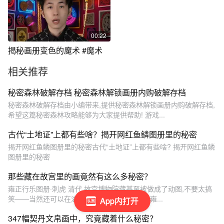
00:22
揭秘画册变色的魔术 #魔术
相关推荐
秘密森林破解存档 秘密森林解锁画册内购破解存档
秘密森林破解存档由小编带来,提供秘密森林解锁画册内购破解存档,
希望这篇秘密森林攻略能够为大家提供帮助! 游戏...
古代“土地证”上都有些啥？揭开网红鱼鳞图册里的秘密
揭开网红鱼鳞图册里的秘密古代“土地证”上都有些啥? 揭开网红鱼鳞
图册里的秘密
那些藏在故宫里的画竟然有这么多秘密？
雍正行乐图册·刺虎 清代 故宫博物院藏甚至被做成了动图,不要太搞
笑——当然还可以在湖畔悠闲的洗个脚——清 雍...
App内打开
347幅契丹文帛画中，究竟藏着什么秘密？