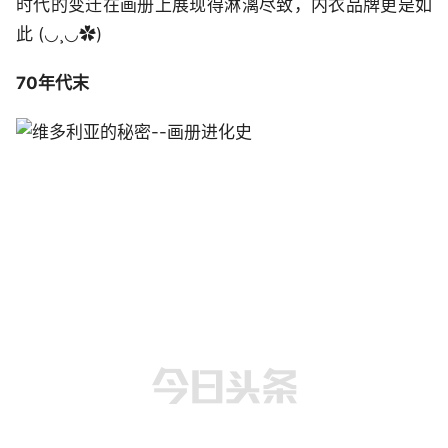
时代的变迁在画册上展现得淋漓尽致，内衣品牌更是如
此 (◡¸◡✿)
70年代末