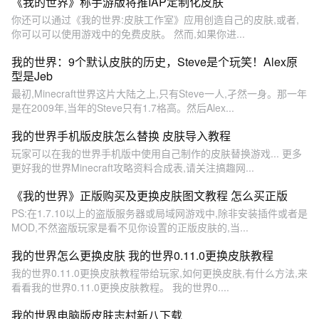
《我的世界》称手游版将推IAP定制化皮肤
你还可以通过《我的世界:皮肤工作室》应用创造自己的皮肤,或者,
你可以可以使用游戏中的免费皮肤。 然而,如果你进...
我的世界：9个默认皮肤的历史，Steve是个玩笑！Alex原
型是Jeb
最初,Minecraft世界这片大陆之上,只有Steve一人,孑然一身。那一年
是在2009年,当年的Steve只有1.7格高。然后Alex...
我的世界手机版皮肤怎么替换 皮肤导入教程
玩家可以在我的世界手机版中使用自己制作的皮肤替换游戏... 更多
更好我的世界Minecraft攻略资料合成表,请关注搞趣网...
《我的世界》正版购买及更换皮肤图文教程 怎么买正版
PS:在1.7.10以上的盗版服务器或局域网游戏中,除非安装插件或者是
MOD,不然盗版玩家是看不见你设置的正版皮肤的,当...
我的世界怎么更换皮肤 我的世界0.11.0更换皮肤教程
我的世界0.11.0更换皮肤教程带给玩家,如何更换皮肤,有什么方法,来
看看我的世界0.11.0更换皮肤教程。 我的世界0....
我的世界电脑版皮肤志村新八下载