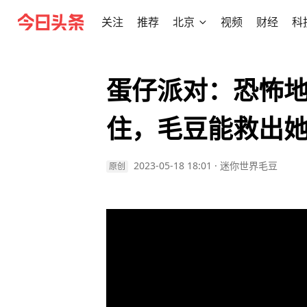
关注
推荐
北京
视频
财经
科
蛋仔派对：恐怖
住，毛豆能救出
2023-05-18 18:01
·
迷你世界毛豆
原创