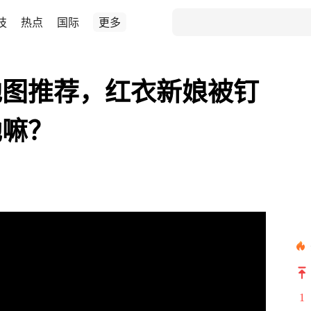
技
热点
国际
更多
地图推荐，红衣新娘被钉
她嘛？
1