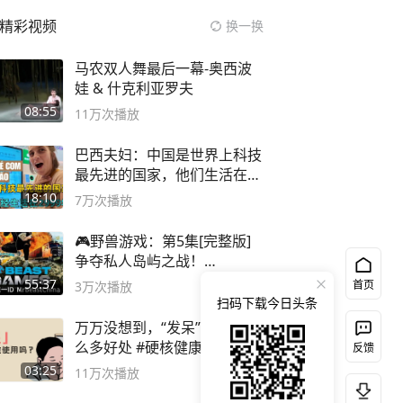
精彩视频
换一换
马农双人舞最后一幕-奥西波
娃 & 什克利亚罗夫
08:55
11万
次播放
巴西夫妇：中国是世界上科技
最先进的国家，他们生活在
2999年
18:10
7万
次播放
🎮野兽游戏：第5集[完整版]
争夺私人岛屿之战！
#MrBeastChina
55:37
首页
3万
次播放
扫码下载今日头条
万万没想到，“发呆”居然有这
么多好处 #硬核健康科普行动
反馈
03:25
11万
次播放