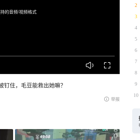
2
持的音频/视频格式
3
4
5
6
7
8
被钉住，毛豆能救出她嘛？
9
10
举报