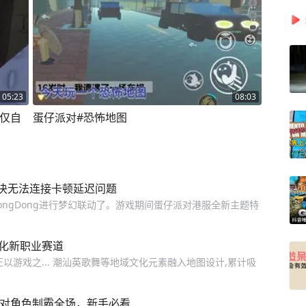
05:23
08:03
不仅自
蛋仔派对#恐怖地图
决无法连接卡顿延迟问题
gDongDong进行梦幻联动了。游戏期间蛋仔派对港服全新主题特
孵化新职业赛道
以游戏之... 潮汕英歌舞等地域文化元素融入地图设计,累计吸
选对角色制霸全场，新手必看