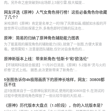
肉。另外命之座突破到6出场即上3层引雷,极大幅提...
网友评选《原神》人气女角色排行榜！这些必备角色你收藏
了几个？
米哈游的《原神》肯定是名单之一的!除了风景如画,细腻如水般的开
放世界可以四处探索之外,多角色即时切换的玩法也...
原神：简易的归纳了原神角色辅助能力图表
为了能直观的展现角色的辅助能力(拐),就做了一张图,方便大家查
看。使用需知:1.注意是团队辅助,仅针对自身角色的...
原神新版本上线：带来新角色“恰斯卡”和“欧洛伦”
【环球网科技综合报道】11月20日消息,《原神》5.2版本“灵与火的
织卷”正式上线。 据悉,此次更新带来了新角色“...
5张图告诉你4k极限画质下的原神长啥样，网友：3080ti都
压不住
这5张图来自于一位原神玩家的测试,使用的是3080ti显卡,在测试的
过程中使用游戏角色释放了一些比较华丽的大招,结...
《原神》历代版本大盘点（1.0阶段），你的入坑版本是？