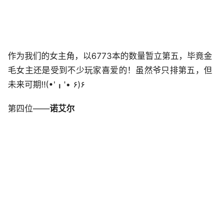
作为我们的女主角，以6773本的数量暂立第五，毕竟金
毛女主还是受到不少玩家喜爱的！虽然爷只排第五，但
未来可期‼(•'╻'• ۶)۶
第四位——
诺艾尔