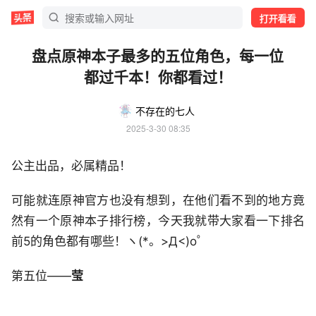
打开看看
盘点原神本子最多的五位角色，每一位
都过千本！你都看过！
不存在的七人
2025-3-30 08:35
公主出品，必属精品！
可能就连原神官方也没有想到，在他们看不到的地方竟
然有一个原神本子排行榜，今天我就带大家看一下排名
前5的角色都有哪些！ヽ(*。>Д<)o゜
第五位——
莹