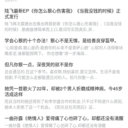
陆飞最新EP《你怎么狠心伤害我》《当我没钱的时候》正
式发行
陆飞再次震撼出击推出两首新歌《你怎么狠心伤害我》,《当我没钱
的时候》,歌曲旋律简单而上口,歌词写实而真实,讲...
学会心狠的十个办法！狠心不是无情，是给善良穿盔甲。
“心软是病,狠心是药:能救你的从来不是菩萨心肠” 心软的人活得像块
橡皮泥,谁都能捏两下。 你总想着“退一步海阔...
但凡你狠一点，深夜哭的就不是你
总会遇见的,在这个季节。喜欢啊,特别喜欢,那又怎样。生活不是电
视剧,不可能怎么走都能遇见对的人。但凡你狠一点...
她凭一首歌火了22年，却被2个男人折磨成精神病，今45岁
活成这样
而且当时的她还得到了和李宗盛合作的机会,只不过不知道什么原因,
她本人拒绝了这一个机会。《阳光总在风雨后》这...
一曲孙露《绝情人》爱得痛了心也碎了心，却都还没有清醒
一曲孙露《绝情人》爱得痛了心也碎了心,却都还没有清醒