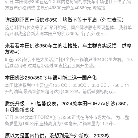
近日,本田佛沙350在这个如此内卷厉害的摩托车市场也扛不住了,官
方宣布价格调整,由原价49800元降至40880元,降幅接...
详细测评国产版佛沙350︱均衡不等于平庸（外在表现）
这期测评各位久等了,赶紧开始吧。国产佛沙静态表现整体... 我就单
纯只聊我这台新大洲本田产的佛沙350。行了,外观人...
来看看本田佛沙350车主的吐槽处，车主群真实反馈，供摩
友参考！
9.在市区骑行,不是太灵活,油耗4个多,一箱油只够240公里左右。 10.
后减震稍硬,过减速带超过30直接屁股离开坐垫。...
本田佛沙250/350今年很可能二选一国产化
本田佛沙系列中主要包括125 CC 、250CC 、350 CC 、750... 11
升的油箱,最高续航里程可达到400公里。前后碟刹标配双...
质感升级+TFT智能仪表，2024款本田FORZA(佛沙) 350，
有哪些新变化
近日,2024款本田FORZA(佛沙)350正式在海外市场发布。 为... 整
备质量为185公斤,座椅高度为780毫米,油箱容量为11.7升...
原以为是国内特供，没想到是海外新款，2023款