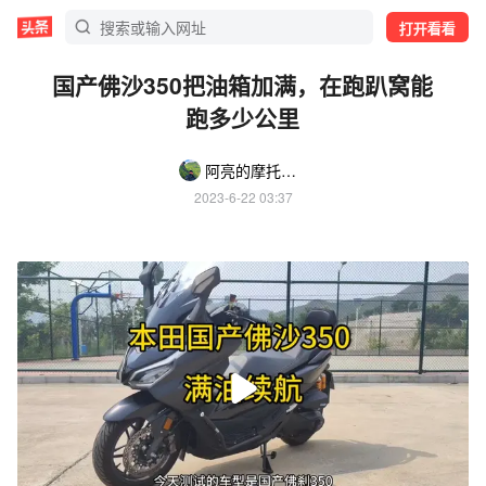
打开看看
国产佛沙350把油箱加满，在跑趴窝能
跑多少公里
阿亮的摩托日记
2023-6-22 03:37