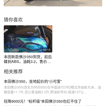
猜你喜欢
02:15
本田新款佛沙350到货，前后
碟刹ABS，油耗3.2，售价5.3
万摩旅神器
相关推荐
本田佛沙350，坐地起价的“小可爱”
本田佛沙350(改名为NSS350)在中国进行CKD模式并由新大洲... 油
箱容量11.7升,百公里油耗3.3升,燃油标号92,极速137公...
狂降9000元！“标杆级”本田佛沙350也扛不住了