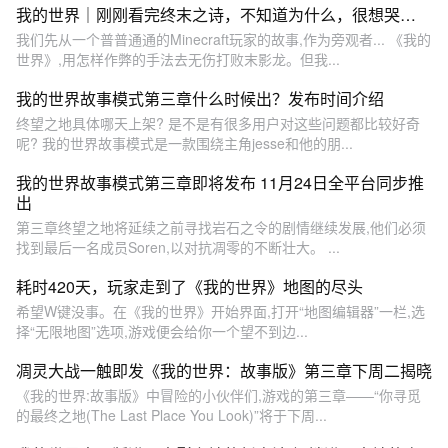
我的世界｜刚刚看完终末之诗，不知道为什么，很想哭…
我们先从一个普普通通的Minecraft玩家的故事,作为旁观者... 《我的
世界》,用怎样作弊的手法去无伤打败末影龙。但我...
我的世界故事模式第三章什么时候出？发布时间介绍
终望之地具体哪天上架? 是不是有很多用户对这些问题都比较好奇
呢? 我的世界故事模式是一款围绕主角jesse和他的朋...
我的世界故事模式第三章即将发布 11月24日全平台同步推
出
第三章终望之地将延续之前寻找岩石之令的剧情继续发展,他们必须
找到最后一名成员Soren,以对抗凋零的不断壮大。 ...
耗时420天，玩家走到了《我的世界》地图的尽头
希望W键没事。在《我的世界》开始界面,打开“地图编辑器”一栏,选
择“无限地图”选项,游戏便会给你一个望不到边...
凋灵大战一触即发《我的世界：故事版》第三章下周二揭晓
《我的世界:故事版》中冒险的小伙伴们,游戏的第三章——“你寻觅
的最终之地(The Last Place You Look)”将于下周...