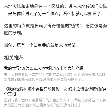
末地大陆和末地是在一个区域的，进入末地传送门实际
上是把你传送到了另一个位置，看坐标就可以知道了。
这里的特点就是长满了奇奇怪怪的“植物”，感觉像是海
底的珊瑚。
当然，还有一个最重要的就是末地堡垒。
相关推荐
我的世界1.9怎么去末地大陆 1.9末地大陆介绍
关于我的世界如何去末地大陆的方法就介绍到这了,到底在末地大陆
里能碰到那些有趣的东西,就需要玩家去冒险探索了...
《我的世界》每个存档只能见到一次 终末之诗告诉我们的4
个真相
说到《我的世界》中最稀有的东西是什么,有的萌新说是钻石,也有的
大佬说是龙蛋,但实际上最为珍贵的是玩家在打败末...