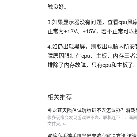
触良好。
3.如果显示器没有问题，查看cpu
正常为±12V、±15V，若不正常可
4.如仍出现黑屏，则取出电脑内所安
障原因限制在cpu、主板、内存三
排除了内存故障，只有cpu和主板了
相关推荐
卧龙苍天陨落试玩版进不去怎么办？游戏
很多玩家会发现游戏进不去、联机连不上、画面黑
文件夹;5...
冒险岛手游手机黑屏未响应解决方法 该