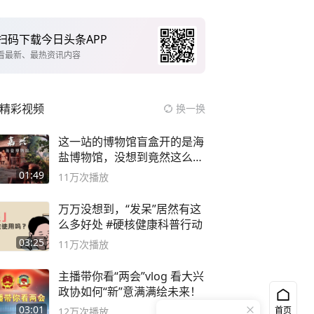
扫码下载今日头条APP
看最新、最热资讯内容
精彩视频
换一换
这一站的博物馆盲盒开的是海
盐博物馆，没想到竟然这么好
逛！
01:49
11万
次播放
万万没想到，“发呆”居然有这
么多好处 #硬核健康科普行动
03:25
11万
次播放
主播带你看“两会”vlog 看大兴
政协如何“新”意满满绘未来！
03:01
首页
12万
次播放