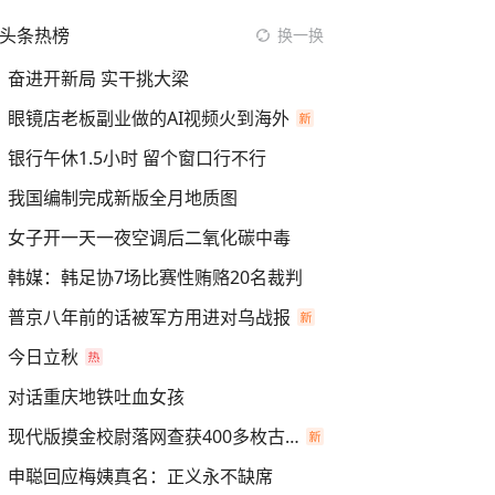
头条热榜
换一换
奋进开新局 实干挑大梁
眼镜店老板副业做的AI视频火到海外
银行午休1.5小时 留个窗口行不行
我国编制完成新版全月地质图
女子开一天一夜空调后二氧化碳中毒
韩媒：韩足协7场比赛性贿赂20名裁判
普京八年前的话被军方用进对乌战报
今日立秋
对话重庆地铁吐血女孩
现代版摸金校尉落网查获400多枚古币
申聪回应梅姨真名：正义永不缺席