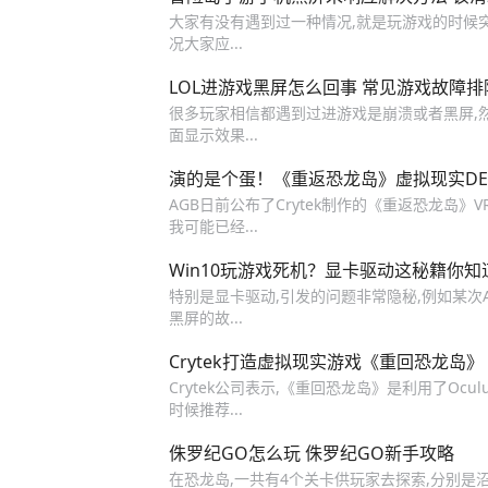
大家有没有遇到过一种情况,就是玩游戏的时候
况大家应...
LOL进游戏黑屏怎么回事 常见游戏故障
很多玩家相信都遇到过进游戏是崩溃或者黑屏,然
面显示效果...
演的是个蛋！《重返恐龙岛》虚拟现实DE
AGB日前公布了Crytek制作的《重返恐龙岛》V
我可能已经...
Win10玩游戏死机？显卡驱动这秘籍你知
特别是显卡驱动,引发的问题非常隐秘,例如某次
黑屏的故...
Crytek打造虚拟现实游戏《重回恐龙岛》
Crytek公司表示,《重回恐龙岛》是利用了Ocu
时候推荐...
侏罗纪GO怎么玩 侏罗纪GO新手攻略
在恐龙岛,一共有4个关卡供玩家去探索,分别是