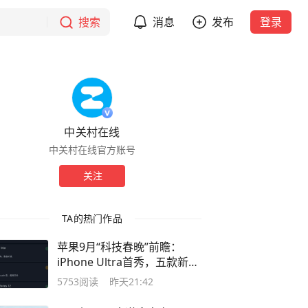
搜索
消息
发布
登录
中关村在线
中关村在线官方账号
关注
TA的热门作品
苹果9月“科技春晚”前瞻：
iPhone Ultra首秀，五款新品
集中登场
5753
阅读
昨天21:42