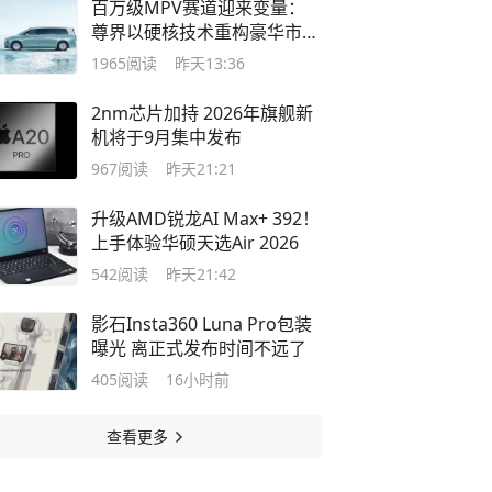
百万级MPV赛道迎来变量：
尊界以硬核技术重构豪华市场
新格局
1965
阅读
昨天13:36
2nm芯片加持 2026年旗舰新
机将于9月集中发布
967
阅读
昨天21:21
升级AMD锐龙AI Max+ 392！
上手体验华硕天选Air 2026
542
阅读
昨天21:42
影石Insta360 Luna Pro包装
曝光 离正式发布时间不远了
405
阅读
16小时前
查看更多