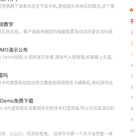
突然黑屏了或者点击也不动卡机,游戏提示未响应的情况,这个情
排除教学
后就出现... 客户端会根据您的电脑配置自动适应最合适的画
1
2
MO演示公布
3
R Demo视频,从视频演示来看,游戏代入感很强,如果戴上头盔,
4
道吗
5
A卡的某版驱动就出现过播放视频调用显卡硬解后,再玩游戏会
6
7
 Demo免费下载
lus Rift虚拟现实设备相关优势技术打造而成,所以在玩家游玩的
8
9
10
沼泽、火山口、河流和恶地。 沼泽作为第一个关卡自然是一进