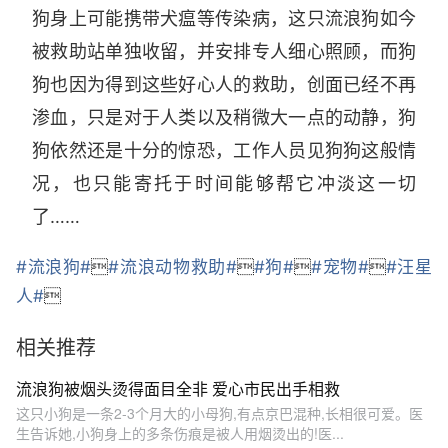
狗身上可能携带犬瘟等传染病，这只流浪狗如今
被救助站单独收留，并安排专人细心照顾，而狗
狗也因为得到这些好心人的救助，创面已经不再
渗血，只是对于人类以及稍微大一点的动静，狗
狗依然还是十分的惊恐，工作人员见狗狗这般情
况，也只能寄托于时间能够帮它冲淡这一切
了……
#流浪狗#

#流浪动物救助#

#狗#

#宠物#

#汪星
人#

相关推荐
流浪狗被烟头烫得面目全非 爱心市民出手相救
这只小狗是一条2-3个月大的小母狗,有点京巴混种,长相很可爱。医
生告诉她,小狗身上的多条伤痕是被人用烟烫出的!医...