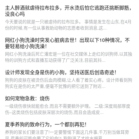
主人醉酒就虐待拉布拉多，开水烫后怕它逃跑还挑断脚筋，
没良心吗
今天要说的就是一只被虐待的拉布拉多。 事情是发生在山东,在4月
份的时候,有一位从事救助动物的志愿者收到消息,这...
网红小狗洗澡时突发心脏病去世！出现以下10种情况，不
要轻易给小狗洗澡！
网红小狗洗澡后死亡潘宏是一位在社交媒体上走红的训狗师,以其独
特的训狗方式和直播互动获得了广泛关注,目前其抖...
设计师发现全身是伤的小狗，坚持送医后创造奇迹！
狗狗的皮肤在被烫伤后血肉模糊,让人看了着实心疼。设计师看到狗
狗实在是伤的太严重,便毫不犹豫的把它送到了附近...
如何宠物急救：烧伤
一级烧伤很快就能愈合,而且不需要额外护理。 二级:深度局部厚度
伤–这类烧伤包括皮肤深层次的烧伤,而且会造成皮...
夏季养狗的致命行为，一个都别再犯！
养狗的家长们要注意了!一定要警惕下面这几件事,千万别当做耳旁
风,严重的可能会要了它的命!1.狗狗渴了才给水喝夏...