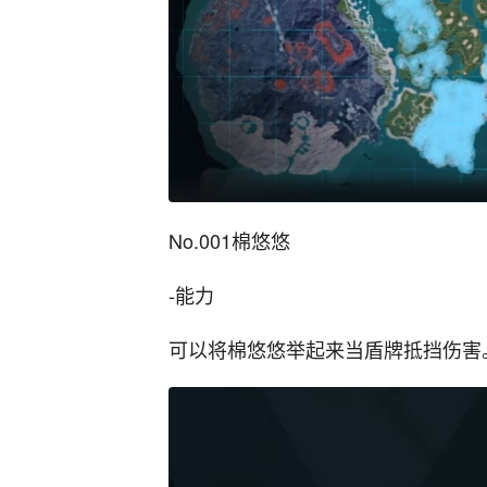
No.001棉悠悠
-能力
可以将棉悠悠举起来当盾牌抵挡伤害