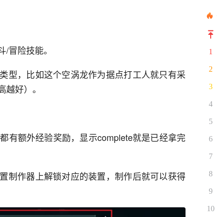
斗/冒险技能。
1
2
类型，比如这个空涡龙作为据点打工人就只有采
3
高越好）。
4
5
有额外经验奖励，显示complete就是已经拿完
6
7
8
置制作器上解锁对应的装置，制作后就可以获得
9
10