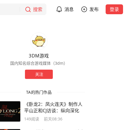
搜索
消息
发布
登录
3DM游戏
国内知名综合游戏媒体（3dm）
关注
TA的热门作品
《卧龙2：凤火连天》制作人
平山正和CJ访谈：纵向深化
149
阅读
前天08:36