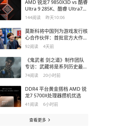
AMD 锐龙7 9850X3D vs 酷睿
Ultra 9 285K、酷睿 Ultra7
270K
144
阅读
昨天10:06
莫斯科将中国列为游戏发行核
心合作伙伴：首批官方大作年
内登陆
92
阅读
4天前
《鬼武者 剑之道》制作团队
专访：武藏将是系列历史最出
色的主角
74
阅读
20小时前
DDR4 平台黄金搭档 AMD 锐
龙7 5700X处理器攒机优选
41
阅读
6小时前
查看更多