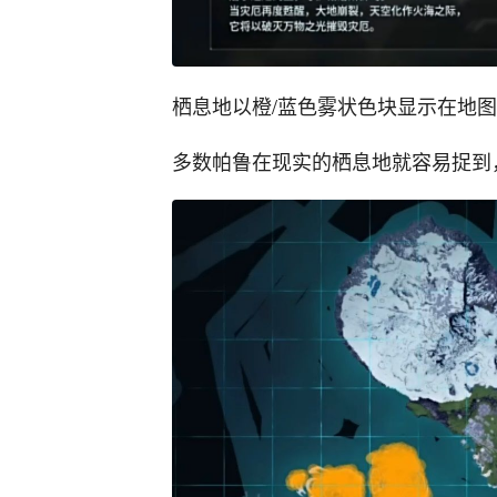
栖息地以橙/蓝色雾状色块显示在地
多数帕鲁在现实的栖息地就容易捉到