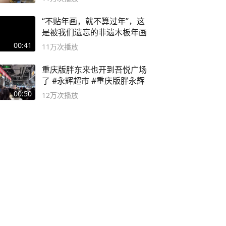
“不贴年画，就不算过年”，这
是被我们遗忘的非遗木板年画
00:41
11万
次播放
重庆版胖东来也开到吾悦广场
了 #永辉超市 #重庆版胖永辉
00:50
12万
次播放