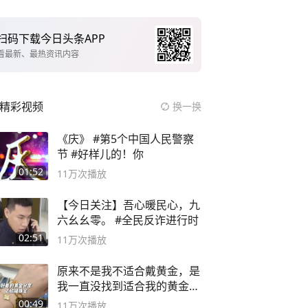
扫码下载今日头条APP
看最新、最热资讯内容
精彩视频
换一换
《庆》 #第5个中国人民警察
节 #好样儿的！你
01:52
11万
次播放
【今日关注】吾心暖民心，九
六幺幺零。 #全民反诈进行时
02:51
11万
次播放
原来不是我不适合戴黄金，是
我一直没找到适合我的黄金
😭
00:49
11万
次播放