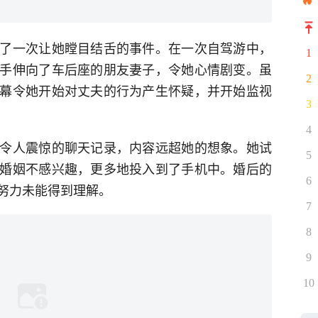
了一次让她瞠目结舌的事件。在一次自驾游中，
1
手伸向了车后座的朋友妻子，令她心情剧变。虽
2
幕令她开始对丈夫的行为产生怀疑，并开始监视
3
4
令人震惊的聊天记录，内容远超她的想象。她试
5
婚姻不感兴趣，更多地投入到了手机中。婚后的
6
努力未能得到理解。
7
8
9
10