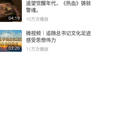
遥望觉醒年代，《热血》铸就
警魂。
04:19
10万
次播放
微视频｜追随总书记文化足迹
感受思想伟力
03:20
11万
次播放