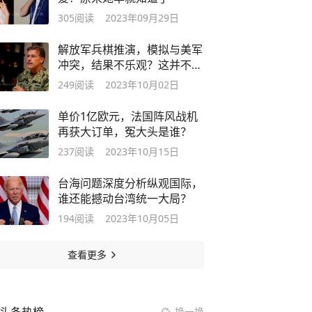
305
阅读
2023年09月29日
解放军兵棋推演，模拟与美军
冲突，结果不乐观？这并不一
定是坏事
249
阅读
2023年10月02日
单价1亿欧元，法国阵风战机
再获大订单，冤大头是谁？
237
阅读
2023年10月15日
台海问题深度分析纵观国际，
谁还能撼动台湾统一大局？
194
阅读
2023年10月05日
查看更多
换一换