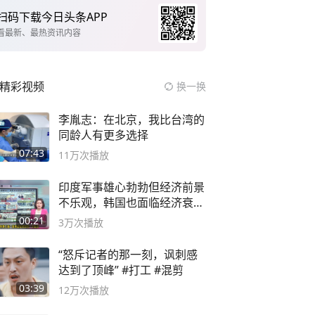
扫码下载今日头条APP
看最新、最热资讯内容
精彩视频
换一换
李胤志：在北京，我比台湾的
同龄人有更多选择
07:43
11万
次播放
印度军事雄心勃勃但经济前景
不乐观，韩国也面临经济衰退
风险
00:21
3万
次播放
“怒斥记者的那一刻，讽刺感
达到了顶峰” #打工 #混剪
03:39
12万
次播放