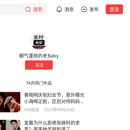
搜索
消息
发布
登录
朝气蓬勃的老Baby
关注
TA的热门作品
黄晓明庆祝妇女节，意外曝光
小海绵正脸，区别对待妈妈姥
姥显孝心
560
阅读
2023年09月29日
金晨为什么拒绝张继科的求
爱？原来她早就知道了