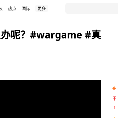
技
热点
国际
更多
呢？#wargame #真
1
2