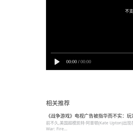
不支
00:00
/
00:00
相关推荐
《战争游戏》电视广告被指华而不实：玩
前不久,美国超模凯特·阿普顿(Kate Upton)出现
War: Fire...