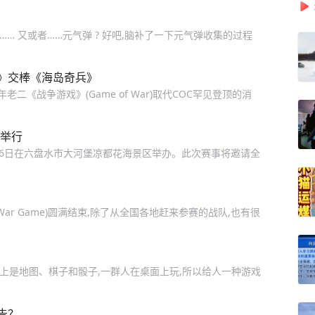
视感…… 又或者……元气弹 ? 好吧,脑补了一下元气弹收集的过程
》交棒《海岛奇兵》
年老二《战争游戏》(Game of War)取代COC罕见登顶的消
水举行
至7月26日在六盘水市大河堡凉都花海景区举办。此次赛事将邀请全
(War Game)圆满结束,除了从全国各地赶来参赛的战队,也有很
其形式上是地图、棋子和骰子,一群人在桌面上玩,所以给人一种游戏
告？