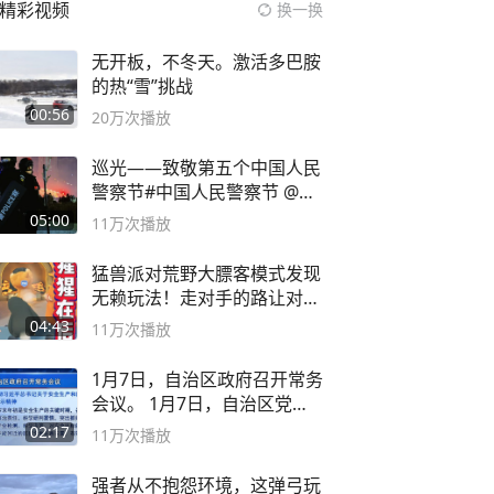
精彩视频
换一换
无开板，不冬天。激活多巴胺
的热“雪”挑战
00:56
20万
次播放
巡光——致敬第五个中国人民
警察节#中国人民警察节 @抖
音小助手
05:00
11万
次播放
猛兽派对荒野大膘客模式发现
无赖玩法！走对手的路让对手
无路可走
04:43
11万
次播放
1月7日，自治区政府召开常务
会议。 1月7日，自治区党委
副书记
02:17
11万
次播放
强者从不抱怨环境，这弹弓玩