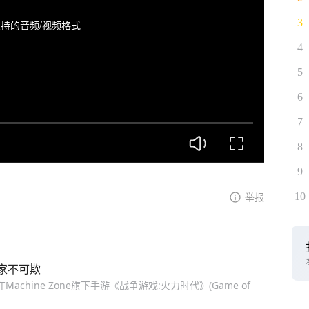
3
持的音频/视频格式
4
5
6
7
8
9
10
举报
家不可欺
在Machine Zone旗下手游《战争游戏:火力时代》(Game of