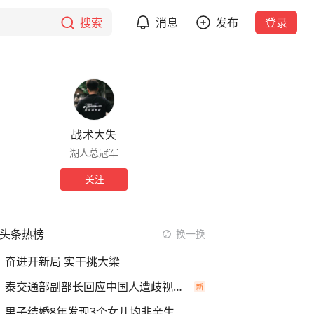
搜索
消息
发布
登录
战术大失
湖人总冠军
关注
头条热榜
换一换
奋进开新局 实干挑大梁
泰交通部副部长回应中国人遭歧视手势
男子结婚8年发现3个女儿均非亲生