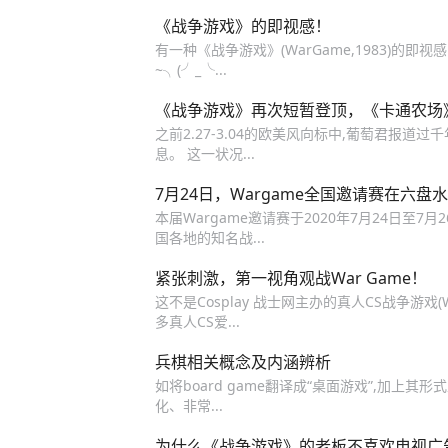
《战争游戏》的即视感！
有一种《战争游戏》(WarGame,1983)的即
~╮(╯_╰...
《战争游戏》再次短暂登顶，《卡通农场
之前2.27-3.04的欧美风向标中,葡萄君报道过千
息。 这一状况...
7月24日，Wargame全国邀请赛在六盘
本届Wargame邀请赛于2020年7月24日
国各地的知名战...
紧张刺激，第一视角观战War Game！
这不是Cosplay 战士网主办的真人CS战争游戏
多真人CS爱...
兵棋相关概念及内涵辨析
如将board game翻译成“桌面游戏”,加上
化、非常...
为什么《战争游戏》的老板不喜欢电视广