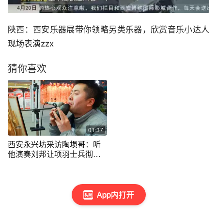
陕西：西安乐器展带你领略另类乐器，欣赏音乐小达人
现场表演zzx
猜你喜欢
01:37
西安永兴坊采访陶埙哥：听
他演奏刘邦让项羽士兵彻底
崩溃的乐器
App内打开