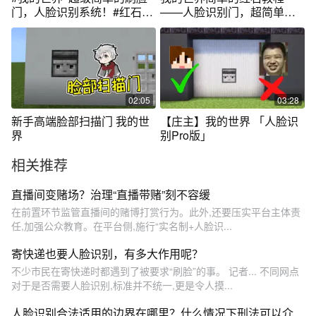
门，人脸识别系统！#红石速
——人脸识别门，超简单一
建
定可以学废😂
02:05
03:28
新手高端脸部扫描门 我的世
【庄主】我的世界 「人脸识
界
别Pro版」
相关推荐
直播间变赌场？治理“直播带赌”刻不容缓
在前置环节监管直播间的赌博打赏行为。此外,还要压实平台主体责
任,加强公众教育。在平台侧,施行“实名制+人脸识...
寄快递也要人脸识别，有多大作用呢？
不少市民在寄快递时都遇到了被要求“刷脸”的事。 记者... 不同网点
对于是否需要人脸识别,标准并不统一,更是令人摸...
人脸识别合法适用的边界在哪里？什么情况下刑法可以介