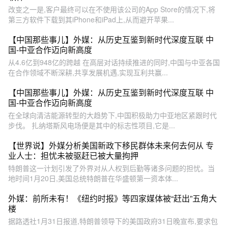
改变之一是,客户最终可以在不使用该公司的App Store的情况下,将
第三方软件下载到其iPhone和iPad上,从而避开苹果...
【中国那些事儿】外媒：从历史互鉴到新时代深度互联 中
国-中亚合作迈向新高度
从4.6亿到948亿的跨越 在高层对话持续推进的同时,中国与中亚各国
在合作领域不断深耕,共享发展机遇,实现互利共赢...
【中国那些事儿】外媒：从历史互鉴到新时代深度互联 中
国-中亚合作迈向新高度
在全球向清洁能源转型的大趋势下,中国积极助力中亚地区紧跟时代
步伐。 扎纳塔斯风电场便是其中的标志性项目,它是...
【世界说】外媒分析美国新政下移民群体未来何去何从 专
业人士：担忧未被驱赶已被大量拘押
特朗普这一计划引发了外界对从人权到后勤等诸多问题的担忧。当
地时间1月20日,美国总统特朗普在华盛顿第一资本体...
外媒：前所未有！《纽约时报》等四家媒体被“赶出”五角大
楼
据路透社1月31日报道,特朗普领导下的美国政府31日晚宣布,要求包