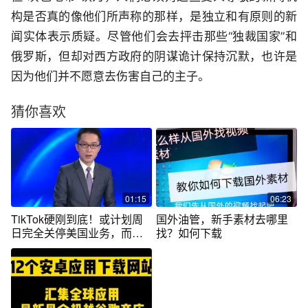
构是否真的像他们所声称的那样，是独立和有原则的新
闻实体表示质疑。尽管他们会去抨击那些“独裁国家”和
俄罗斯，但却对西方政府的阴谋诡计保持沉默，也许是
因为他们并不愿意去伤害自己的主子。
猜你喜欢
01:15
06:23
TikTok硬刚到底！或计划周
国外油管，新手素材去哪里
日完全关停美国业务，而非
找？如何下载
仅从应用商店下架