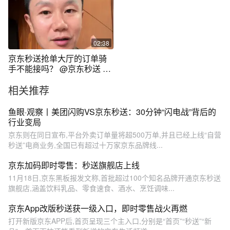
02:38
京东秒送抢单大厅的订单骑
手不能接吗？ @京东秒送 @
山姆食品优购官方账号 #外卖
相关推荐
小哥 #第一视角 #行业分享 #
权益保障 #民生关注
鱼眼·观察丨美团闪购VS京东秒送：30分钟“闪电战”背后的
行业变局
京东则在同日宣布,平台外卖订单量将超500万单,并且已经上线“自营
秒送”电商业务,全国已有超过十万家京东品牌线...
京东加码即时零售：秒送旗舰店上线
11月18日,京东黑板报发文称,首批超过100个知名品牌开通京东秒送
旗舰店,涵盖饮料乳品、零食速食、酒水、烹饪调味...
京东App改版秒送获一级入口，即时零售战火再燃
打开新版京东APP后,首页呈现三个主入口,分别是“首页”“秒送”“新