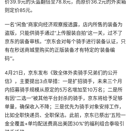
价39.9元的头盔翻倍至78.8元，而原价36.2元的外卖箱
则定价85元。
一名“闲鱼”商家向经济观察报透露，店内所售的装备为
盗版，只能供骑手通过“上传服装自拍”这一关，过不了
京东的装备审核。“京东会对每个骑手进行装备认证，只
有在秒送商城里购买的正版装备才有特定的’装备编
码’”。
4月21日，京东发布《致全体外卖骑手兄弟们的公开
信》，主要提出3点举措：一是扩招骑手，未来三个月
内招募骑手规模从原定的5万名增加至10万名；二是所
有因“二选一”被其他平台封杀的骑手，京东将给予足够
单量，确保收入不降；三是优先为骑手对象安排工作，
比如全职快递员、全职保洁。此前，京东已祭出“五险一
金全覆盖+单均配送费高出美团30%”的福利组合拳吸引