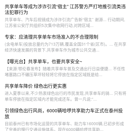
共享单车等成为涉诈引流“宿主” 江苏警方严打地推引流类违
法犯罪行为
共享单车、汽车后视镜成为涉诈引流广告新“宿主” 谢源... 行动期间,
江苏省公安厅共组织5次集中收网行动,对跨区域...
专家：应清理共享单车市场准入的不合理限制
(含电单车)投放总量约为713万辆,覆盖全国31个省(区市)。... 在共享
经济快速发展的背景下,共享单车作为城市公共交通...
【曝光台】共享单车，也要共享安全~
【来源:鄂伦春发布】随着共享单车普及交通出行日益便捷... 不任性
堵塞路口不碾压草坪轻轻将它停放在指定区域既是给...
共享单车降价 绿色出行更实惠
进入夏季以来,不少热衷绿色出行的市民发现,共享单车的骑... 只有将
单车停放在指定区域内才能完成还车。曾一凡说:“...
引领绿色出行风尚，6000辆哈啰共享助力车正式在泰州投
放
目前泰州已有市场化运营的共享单车、助力车16000辆,已初步形成
了完善的慢行交通设施体系。现在6000辆哈啰共享助...