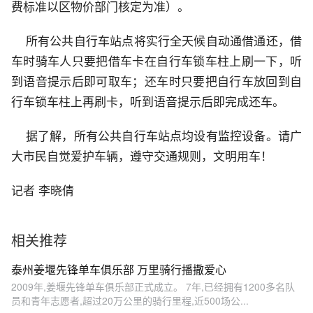
费标准以区物价部门核定为准）。
所有公共自行车站点将实行全天候自动通借通还，借
车时骑车人只要把借车卡在自行车锁车柱上刷一下，听
到语音提示后即可取车；还车时只要把自行车放回到自
行车锁车柱上再刷卡，听到语音提示后即完成还车。
据了解，所有公共自行车站点均设有监控设备。请广
大市民自觉爱护车辆，遵守交通规则，文明用车！
记者 李晓倩
相关推荐
泰州姜堰先锋单车俱乐部 万里骑行播撒爱心
2009年,姜堰先锋单车俱乐部正式成立。 7年,已经拥有1200多名队
员和青年志愿者,超过20万公里的骑行里程,近500场公...