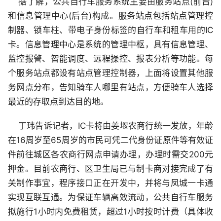
据了解，公共自行车服务系统主要由服务站点(前台)
和信息管理中心(后台)构成。服务站点包括站点管理控
制器、锁车柱、带电子身份标签的自行车和租车用的IC
卡。信息管理中心是系统的管理中枢，具有信息管理、
监控报警、智能调度、远程操控、报表分析等功能。每
个服务站点都设有站点管理控制器，上面将设置其他服
务网点分布，告知骑车人哪里有站点，方便骑车人选择
最近的存取点到达目的地。
丁玮告诉记者，IC卡将由姜堰农商行统一发放，年龄
在16周岁至65周岁的市民可凭二代身份证原件等有效证
件前往城区各农商行网点申请办理，办理时需交200元
押金。目前农商行、区卫生局已与制卡商对接完成了有
关制作事宜，程序接口正在开发中，并将与凤城一卡通
实现互联互通。为保证车辆高效流动，公共自行车服务
拟施行1小时内免费租赁，超过1小时按时计费（具体收