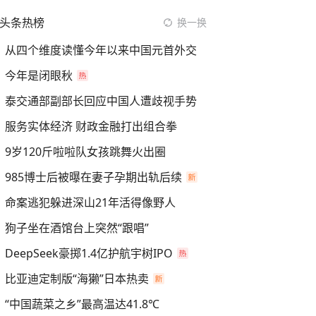
头条热榜
换一换
从四个维度读懂今年以来中国元首外交
今年是闭眼秋
泰交通部副部长回应中国人遭歧视手势
服务实体经济 财政金融打出组合拳
9岁120斤啦啦队女孩跳舞火出圈
985博士后被曝在妻子孕期出轨后续
命案逃犯躲进深山21年活得像野人
狗子坐在酒馆台上突然“跟唱”
DeepSeek豪掷1.4亿护航宇树IPO
比亚迪定制版“海獭”日本热卖
“中国蔬菜之乡”最高温达41.8℃