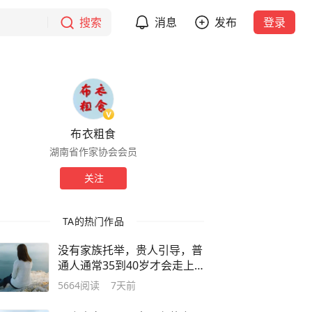
搜索
消息
发布
登录
布衣粗食
湖南省作家协会会员
关注
TA的热门作品
没有家族托举，贵人引导，普
通人通常35到40岁才会走上
命运的正轨
5664
阅读
7天前