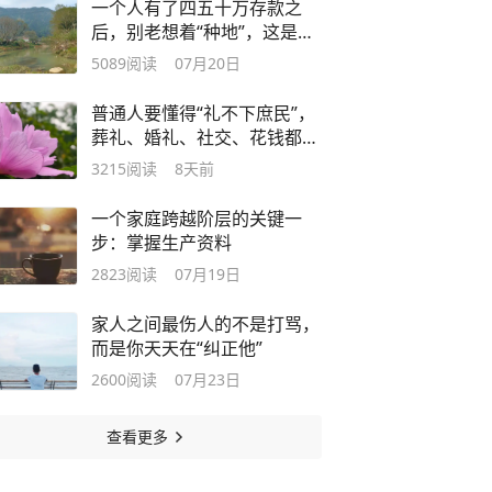
一个人有了四五十万存款之
后，别老想着“种地”，这是很
烧钱的事
5089
阅读
07月20日
普通人要懂得“礼不下庶民”，
葬礼、婚礼、社交、花钱都能
体现
3215
阅读
8天前
一个家庭跨越阶层的关键一
步：掌握生产资料
2823
阅读
07月19日
家人之间最伤人的不是打骂，
而是你天天在“纠正他”
2600
阅读
07月23日
查看更多