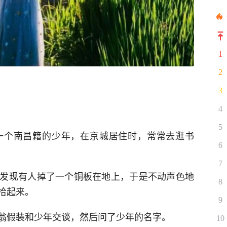
1
2
3
4
5
一个南昌籍的少年，在京城居住时，常常去逛书
6
7
发现有人掉了一个铜板在地上，于是不动声色地
8
拾起来。
9
翁假装和少年交谈，然后问了少年的名字。
10