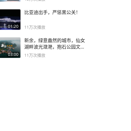
比亚迪出手，严惩黑公关！
01:20
11万
次播放
新余，绿意盎然的城市，仙女
湖畔波光潋滟，抱石公园文化
深邃……
03:00
11万
次播放