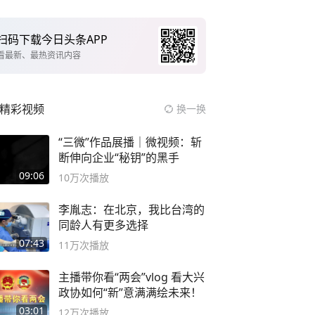
扫码下载今日头条APP
看最新、最热资讯内容
精彩视频
换一换
“三微”作品展播｜微视频：斩
断伸向企业“秘钥”的黑手
09:06
10万
次播放
李胤志：在北京，我比台湾的
同龄人有更多选择
07:43
11万
次播放
主播带你看“两会”vlog 看大兴
政协如何“新”意满满绘未来！
03:01
12万
次播放