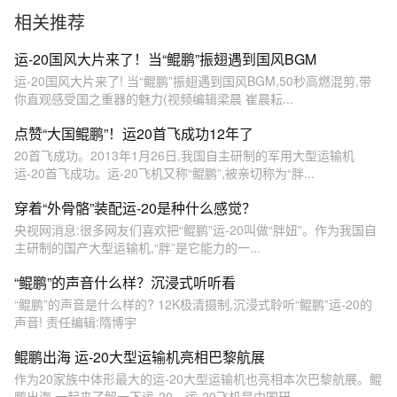
相关推荐
运-20国风大片来了！当“鲲鹏”振翅遇到国风BGM
运-20国风大片来了! 当“鲲鹏”振翅遇到国风BGM,50秒高燃混剪,带
你直观感受国之重器的魅力(视频编辑梁晨 崔晨耘...
点赞“大国鲲鹏”！运20首飞成功12年了
20首飞成功。2013年1月26日,我国自主研制的军用大型运输机
运-20首飞成功。运-20飞机又称“鲲鹏”,被亲切称为“胖...
穿着“外骨骼”装配运-20是种什么感觉？
央视网消息:很多网友们喜欢把“鲲鹏”运-20叫做“胖妞”。作为我国自
主研制的国产大型运输机,“胖”是它能力的一...
“鲲鹏”的声音什么样？沉浸式听听看
“鲲鹏”的声音是什么样的? 12K极清摄制,沉浸式聆听“鲲鹏”运-20的
声音! 责任编辑:隋博宇
鲲鹏出海 运-20大型运输机亮相巴黎航展
作为20家族中体形最大的运-20大型运输机也亮相本次巴黎航展。鲲
鹏出海,一起来了解一下运-20。运-20飞机是中国研...