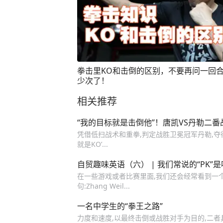
拳击里KO和击倒的区别，不要再问一回合
少次了！
相关推荐
“我的目标就是击倒他”！唐凯VS丹勒二番
凭借低扫战术和重拳,判定战胜卫冕冠军丹勒,夺得O
就是KO’...
自贸趣味英语（六） | 我们常说的“PK
在一些游戏或者比赛里面,我们还会经常看到一个词:K
句:Zhang Weil...
一名中学生的“拳王之路”
力度和速度,以最终击倒或战胜对手为目的,二者