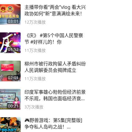
主播带你看“两会”vlog 看大兴
政协如何“新”意满满绘未来！
03:01
12万
次播放
《庆》 #第5个中国人民警察
节 #好样儿的！你
01:52
11万
次播放
柳州市被行政拘留人矛盾纠纷
人民调解委员会揭牌成立
02:01
11万
次播放
印度军事雄心勃勃但经济前景
不乐观，韩国也面临经济衰退
风险
00:21
3万
次播放
🎮野兽游戏：第5集[完整版]
争夺私人岛屿之战！