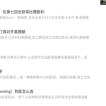
，在第七回合获得比赛胜利
(Kam... 根纳季·戈洛夫金以TKO方式击败卡米尔·斯泽雷梅
打得对手直蹬腿
重炮手之间的经典邂逅,加之赛前双方互喷垃圾话,使得比赛被推
场职业拳击比赛中,以击倒方式战胜美国著名重量级选手、前
手
冠军赛羽... 每一拳都奔着KO(击倒)去。他确实挺硬,我上次没
oxing）到底怎么选
和竞技对... 和个人风格特点使用站立动作技术击倒或者战胜