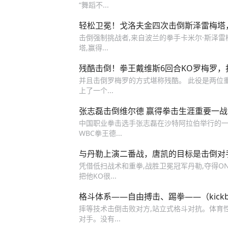
“舞蹈不...
轻松卫冕！戈洛夫金四次击倒斯泽雷梅塔
击倒强制挑战者,来自波兰的拳手卡米尔·斯泽雷梅塔
塔,赢得...
残酷击倒！拳王戴维斯6回合KO罗梅罗，
并且击倒罗梅罗的方式堪称残酷。 此役是两位
上了一个...
张志磊击倒维尔德 赢得拳击生涯重要一战
中国职业拳击选手张志磊在沙特阿拉伯举行的一
WBC拳王德...
与丹勒上演二番战，唐凯的目标是击倒对
凭借低扫战术和重拳,战胜卫冕冠军丹勒,夺得ONE
把他KO很...
格斗体系——自由搏击、踢拳——（kickb
摔等技术击倒击败对方,站立式格斗对抗。体育性
对手。没有...