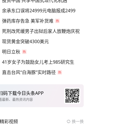
投资中国 共享中国式现代化机遇
余承东口误将24999元电脑报成2499
弹药库存告急 美军补货难
死刑改死缓男子出狱后家人放鞭炮庆祝
现货黄金突破4300美元
明日立秋
41岁女子为鼓励女儿考上985研究生
直击台风“白海豚”实时路径
扫码下载今日头条APP
看最新、最热资讯内容
精彩视频
换一换