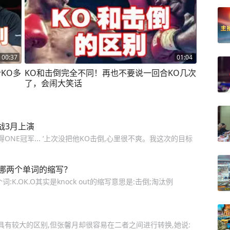
00:37
01:04
KO多
KO和击倒完全不同！再也不要说一回合KO几次
了，会闹大笑话
战3月上演
NE冠军... ‘上次没把他KO击倒,心里很不爽。我这次的目标
”是哪两个单词的缩写？
.OK.O其实是knock out的缩写意思是:击倒;淘汰例
具有较大的区别,但张馨月却很容易在二者之间进行转换,她说: