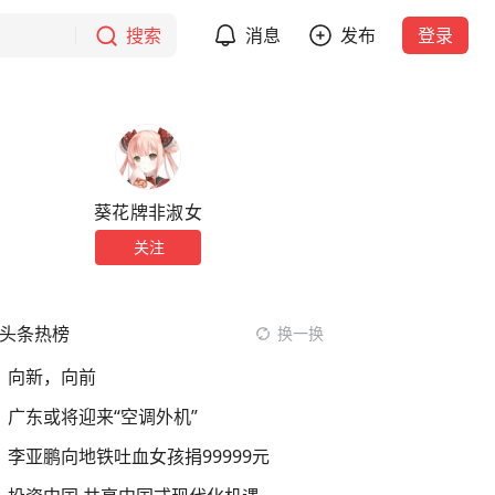
搜索
消息
发布
登录
葵花牌非淑女
关注
头条热榜
换一换
向新，向前
广东或将迎来“空调外机”
李亚鹏向地铁吐血女孩捐99999元