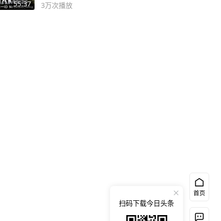
#MrBeastChina
55:37
3万
次播放
首页
扫码下载今日头条