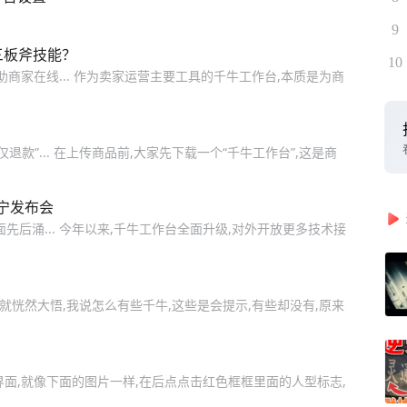
9
三板斧技能？
10
商家在线... 作为卖家运营主要工具的千牛工作台,本质是为商
款”... 在上传商品前,大家先下载一个“千牛工作台”,这是商
宁发布会
面先后涌... 今年以来,千牛工作台全面升级,对外开放更多技术接
就恍然大悟,我说怎么有些千牛,这些是会提示,有些却没有,原来
面,就像下面的图片一样,在后点点击红色框框里面的人型标志,