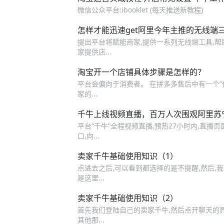
微信公众平台:ibooklet (每天推送新教程)
怎样才能迅速get阿里今年主推的无线端
提出平台将赋能商家,提供一系列无线端工具,帮助
家提供店...
淘宝开一个店铺具体步骤是怎样的？
平台会偏向于消费者。 在拼多多售后中有一个“仅退
家的...
千牛上线视频直播，百万人次围观阿里苏
平台“千牛”全程视频直播,预热27小时内,直播页
口,向...
卖家千牛基础使用知识（1）
点进去之后,可以看到都选择的是不提醒,然后,我
是这里...
卖家千牛基础使用知识（2）
首先我们登陆自己的卖家千牛,然后点开聊天的界
其他那...