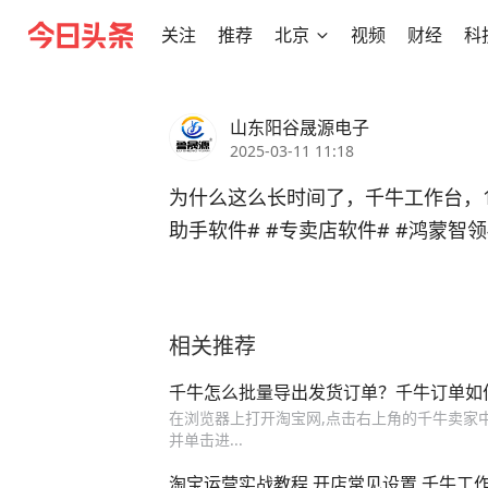
关注
推荐
北京
视频
财经
科
山东阳谷晟源电子
2025-03-11 11:18
为什么这么长时间了，千牛工作台，168
助手软件#
#专卖店软件#
#鸿蒙智领
相关推荐
千牛怎么批量导出发货订单？千牛订单如
在浏览器上打开淘宝网,点击右上角的千牛卖家中
并单击进...
淘宝运营实战教程 开店常见设置 千牛工