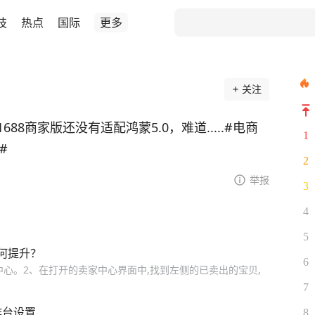
技
热点
国际
更多
关注
8商家版还没有适配鸿蒙5.0，难道.....
#电商
1
#
2
举报
3
4
5
何提升？
6
心。2、在打开的卖家中心界面中,找到左侧的已卖出的宝贝,
7
作台设置
8