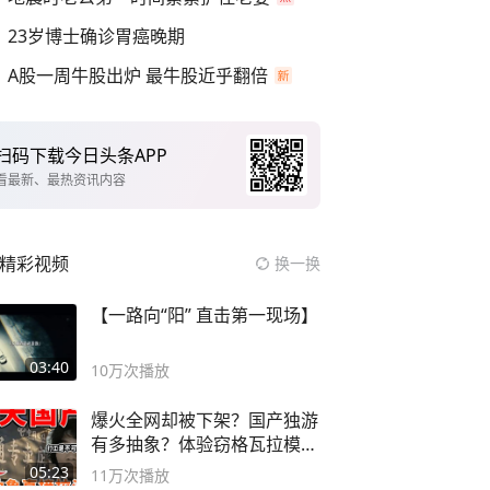
23岁博士确诊胃癌晚期
A股一周牛股出炉 最牛股近乎翻倍
扫码下载今日头条APP
看最新、最热资讯内容
精彩视频
换一换
【一路向“阳” 直击第一现场】
03:40
10万
次播放
爆火全网却被下架？国产独游
有多抽象？体验窃格瓦拉模拟
器！
05:23
11万
次播放