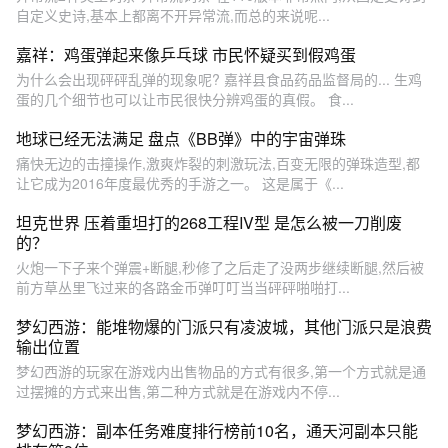
自定义史诗,基本上都离不开异常流,而总的来说呢...
嘉祥：鸡蛋弹起来像乒乓球 市民怀疑买到假鸡蛋
为什么会出现砰砰乱弹的现象呢? 嘉祥县食品药品监督局的... 生鸡
蛋的几个细节也可以让市民很快分辨鸡蛋的真假。 食...
地球已经无法满足 盘点《BB弹》中的宇宙弹珠
痛快无边的击撞操作,激爽炸裂的刺激玩法,百变无限的弹珠造型,都
让它成为2016年度最优秀的手游之一。 这是属于《...
坦克世界 压着重坦打的268工程IV型 是怎么被一刀削废
的？
火炮一下子来个弹震+断腿,秒修了之后走了没两步继续断腿,然后被
前方草丛里飞过来的各路金币弹叮叮当当砰砰啪啪打...
梦幻西游：能堆物爆的门派只有凌波城，其他门派只是浪费
输出位置
梦幻西游的玩家在游戏内出售物品的方式有很多,第一个方式就是通
过摆摊的方式来出售,第二种方式就是在游戏内不停...
梦幻西游：副本任务难度排行榜前10名，通天河副本只能