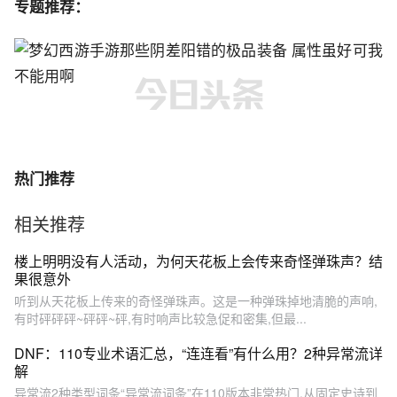
专题推荐：
热门推荐
相关推荐
楼上明明没有人活动，为何天花板上会传来奇怪弹珠声？结
果很意外
听到从天花板上传来的奇怪弹珠声。这是一种弹珠掉地清脆的声响,
有时砰砰砰~砰砰~砰,有时响声比较急促和密集,但最...
DNF：110专业术语汇总，“连连看”有什么用？2种异常流详
解
异常流2种类型词条“异常流词条”在110版本非常热门,从固定史诗到