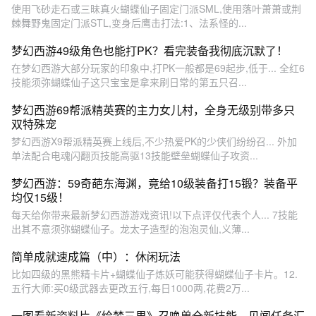
使用飞砂走石或三昧真火蝴蝶仙子固定门派SML,使用落叶萧萧或荆
棘舞野鬼固定门派STL,变身后鹰击打法:1、法系怪的...
梦幻西游49级角色也能打PK？看完装备我彻底沉默了！
在梦幻西游大部分玩家的印象中,打PK一般都是69起步,低于... 全红6
技能须弥蝴蝶仙子这只宝宝是拿来刷日常的第五只召...
梦幻西游69帮派精英赛的主力女儿村，全身无级别带多只
双特殊宠
梦幻西游X9帮派精英赛上线后,不少热爱PK的少侠们纷纷召... 外加
单法配合电魂闪翻页技能高驱13技能壁垒蝴蝶仙子攻资...
梦幻西游：59奇葩东海渊，竟给10级装备打15锻？装备平
均仅15级！
每天给你带来最新梦幻西游游戏资讯!以下点评仅代表个人... 7技能
出其不意须弥蝴蝶仙子。龙太子造型的泡泡灵仙,义薄...
简单成就速成篇（中）：休闲玩法
比如四级的黑熊精卡片+蝴蝶仙子炼妖可能获得蝴蝶仙子卡片。12.
五行大师:买0级武器去更改五行,每日1000两,花费2万...
一图看新资料片《绘梦三界》召唤兽全新技能，见闻任务汇