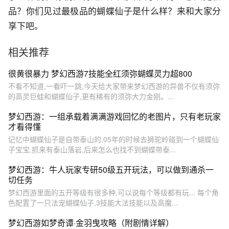
品？你们见过最极品的蝴蝶仙子是什么样？来和大家分
享下吧。
相关推荐
很黄很暴力 梦幻西游7技能全红须弥蝴蝶灵力超800
不看不知道,一看吓一跳,今天给大家带来梦幻西游的异兽不仅有须弥
的高灵巨蛙和蝴蝶仙子,更有稀有的须弥大力金刚。...
梦幻西游：一组承载着满满游戏回忆的老图片，只有老玩家
才看得懂
记忆中蝴蝶仙子是自带泰山的,05年的时候去狮驼岭碰到一个蝴蝶仙
子宝宝,抓来有泰山落岩,后来怎么也找不到蝴蝶带泰...
梦幻西游：牛人玩家专研50级五开玩法，可以做到通杀一
切任务
梦幻西游里面的五开等级有很多种,可以说每个等级都有玩... 每个角
色配置了一只法宠蝴蝶仙子,3技能大法技能以及高魔...
梦幻西游如梦奇谭·金羽曳攻略（附剧情详解）