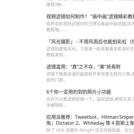
推荐3种...
视频滤镜如何制作？ “画中画”滤镜精彩教
会声会影视频滤镜中的王牌当属画中画滤镜,因为
教程哦。...
「风光摄影」 - 不用风雨后也能拍彩虹
滤镜拍建筑风光。下面来一起来看看吴老湿的手
教程来啦...
滤镜滥用：“真”之不存，“美”将焉附
滤镜下唯美浪漫的画面和外表完美无瑕的人物,
些热门剧...
6个你一定用的到的照片小功能
也许可以靠滤镜拯救一下。说起滤镜,麻烦又来
米编辑部...
应用派推荐：Tweetbot、Hitman:Sniper
免；Dictator 2、Whiteday 等 4 款新上
除了 HDR 效果外,Relight 还支持饱和度