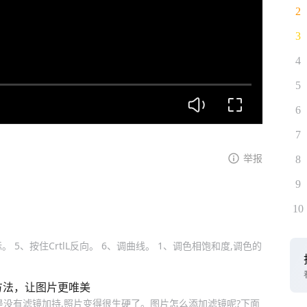
2
3
4
5
6
7
举报
8
9
10
标。 5、按住CrtlL反向。 6、调曲线。 1、调色相饱和度,调色的
方法，让图片更唯美
是没有滤镜加持,照片变得很生硬了。图片怎么添加滤镜呢?下面