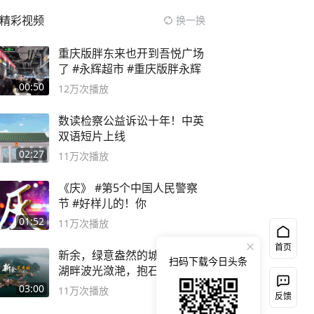
精彩视频
换一换
重庆版胖东来也开到吾悦广场
了 #永辉超市 #重庆版胖永辉
00:50
12万
次播放
数读检察公益诉讼十年！中英
双语短片上线
02:27
11万
次播放
《庆》 #第5个中国人民警察
节 #好样儿的！你
01:52
11万
次播放
首页
新余，绿意盎然的城市，仙女
扫码下载今日头条
湖畔波光潋滟，抱石公园文化
深邃……
03:00
11万
次播放
反馈