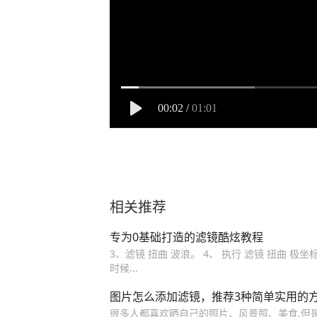
00:02
/
01:01
相关推荐
专为0基础打造的滤镜酷炫教程
3、滤镜 扭曲 波浪。 4、 执行 滤镜 扭曲 极坐
时候...
图片怎么添加滤镜，推荐3种简单实用的
很多人都喜欢晒自己的照片、风景照、美食,但