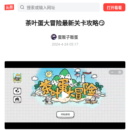
打开看看
茶叶蛋大冒险最新关卡攻略😏
蛋贩子贩蛋
2024-4-24 05:17