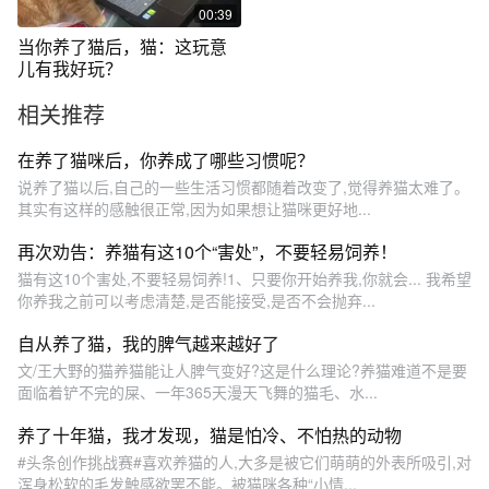
00:39
当你养了猫后，猫：这玩意
儿有我好玩？
相关推荐
在养了猫咪后，你养成了哪些习惯呢？
说养了猫以后,自己的一些生活习惯都随着改变了,觉得养猫太难了。
其实有这样的感触很正常,因为如果想让猫咪更好地...
再次劝告：养猫有这10个“害处”，不要轻易饲养！
猫有这10个害处,不要轻易饲养!1、只要你开始养我,你就会... 我希望
你养我之前可以考虑清楚,是否能接受,是否不会抛弃...
自从养了猫，我的脾气越来越好了
文/王大野的猫养猫能让人脾气变好?这是什么理论?养猫难道不是要
面临着铲不完的屎、一年365天漫天飞舞的猫毛、水...
养了十年猫，我才发现，猫是怕冷、不怕热的动物
#头条创作挑战赛#喜欢养猫的人,大多是被它们萌萌的外表所吸引,对
浑身松软的毛发触感欲罢不能。被猫咪各种“小情...