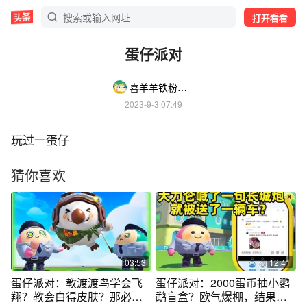
打开看看
蛋仔派对
喜羊羊铁粉zGpY
2023-9-3 07:49
玩过一蛋仔
猜你喜欢
03:53
12:41
蛋仔派对：教渡渡鸟学会飞
蛋仔派对：2000蛋币抽小鹦
翔？教会白得皮肤？那必须
鹉盲盒？欧气爆棚，结果还