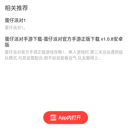
拿下呀！
要带它上巅
相关推荐
蛋仔派对1
蛋仔派对1。
蛋仔派对手游下载-蛋仔派对官方手游正版下载 v1.0.8安卓
版
蛋仔派对官方手游正版游戏攻略1、单人游戏时,第三关总会遇到组
队模式,与其说靠配合,倒不如说是看运气,队友跟得上...
App内打开