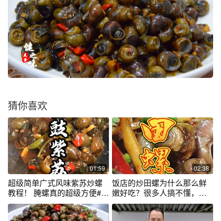
猜你喜欢
01:59
02:38
超级简单广式风味紫苏炒螺
饭店的炒田螺为什么那么鲜
教程！ 腌螺真的超级方便#顺
嫩好吃？很多人搞不懂，看
德美食 #人间烟火
大厨如何做的#跟我学做菜 #
抖音美食国潮味儿 #美食趣胃