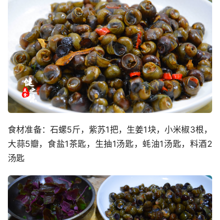
食材准备：石螺5斤，紫苏1把，生姜1块，小米椒3根，
大蒜5瓣，食盐1茶匙，生抽1汤匙，蚝油1汤匙，料酒2
汤匙