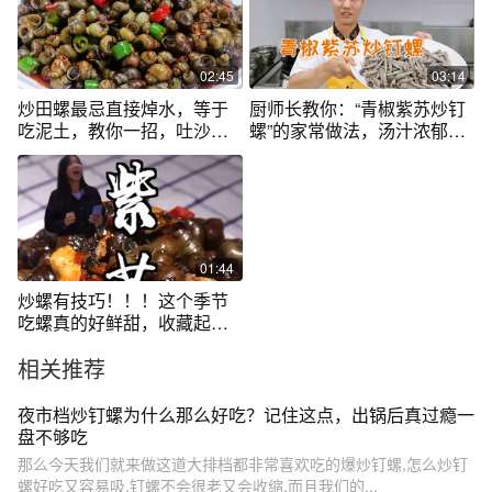
计划
02:45
03:14
炒田螺最忌直接焯水，等于
厨师长教你：“青椒紫苏炒钉
吃泥土，教你一招，吐沙干
螺”的家常做法，汤汁浓郁，
净鲜嫩入味
咸鲜入味
01:44
炒螺有技巧！！！这个季节
吃螺真的好鲜甜，收藏起来
做起来！！#抖音美食创作人
相关推荐
夜市档炒钉螺为什么那么好吃？记住这点，出锅后真过瘾一
盘不够吃
那么今天我们就来做这道大排档都非常喜欢吃的爆炒钉螺,怎么炒钉
螺好吃又容易吸,钉螺不会很老又会收缩,而且我们的...