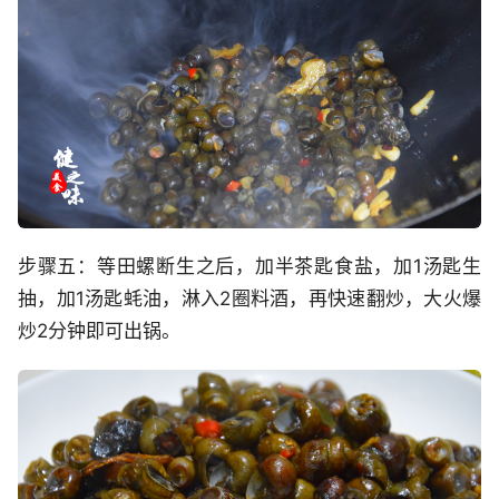
步骤五：等田螺断生之后，加半茶匙食盐，加1汤匙生
抽，加1汤匙蚝油，淋入2圈料酒，再快速翻炒，大火爆
炒2分钟即可出锅。