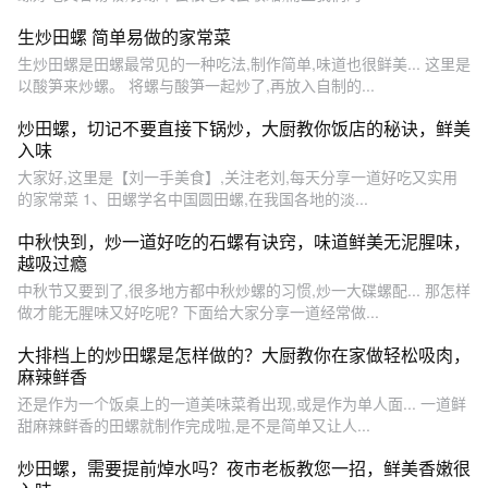
生炒田螺 简单易做的家常菜
生炒田螺是田螺最常见的一种吃法,制作简单,味道也很鲜美... 这里是
以酸笋来炒螺。 将螺与酸笋一起炒了,再放入自制的...
炒田螺，切记不要直接下锅炒，大厨教你饭店的秘诀，鲜美
入味
大家好,这里是【刘一手美食】,关注老刘,每天分享一道好吃又实用
的家常菜 1、田螺学名中国圆田螺,在我国各地的淡...
中秋快到，炒一道好吃的石螺有诀窍，味道鲜美无泥腥味，
越吸过瘾
中秋节又要到了,很多地方都中秋炒螺的习惯,炒一大碟螺配... 那怎样
做才能无腥味又好吃呢? 下面给大家分享一道经常做...
大排档上的炒田螺是怎样做的？大厨教你在家做轻松吸肉，
麻辣鲜香
还是作为一个饭桌上的一道美味菜肴出现,或是作为单人面... 一道鲜
甜麻辣鲜香的田螺就制作完成啦,是不是简单又让人...
炒田螺，需要提前焯水吗？夜市老板教您一招，鲜美香嫩很