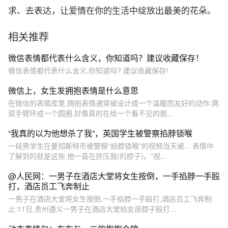
求、去表达，让爱情在你的生活中绽放出最美的花朵。
相关推荐
微信表情都代表什么含义，你知道吗？建议收藏保存！
微信表情都代表什么含义,你知道吗? 建议收藏保存!
微信上，女生发拥抱表情是什么意思
在微信的表情库里,拥抱表情通常被设计成一个温暖而友好的动作:两
双手臂环成一个圆圈,好像真的在给一个看不见的朋...
“我真的以为他想杀了我”，英国学生被警察掐脖锁喉
一段男学生在曼彻斯特市被警察“掐脖锁喉”的视频当天被... 表情中
了解到的就是这些,他一直在挤压我(的脖子)。”视...
@人民网：一男子在酒店大堂将女生按倒，一手掐脖一手殴
打，酒店员工飞奔制止
一男子在酒店大堂将女生按倒,一手掐脖一手殴打,酒店员工飞奔制
止:11日,贵州遵义一男子在酒店大堂掐女孩脖子殴打...