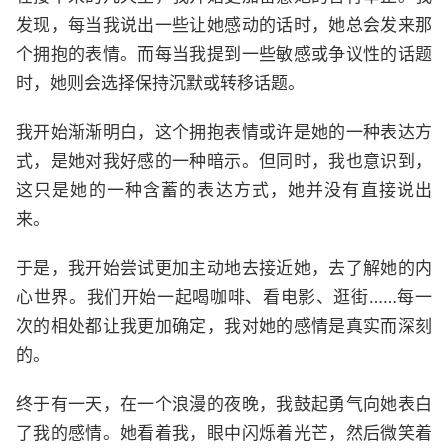
发现，每当我说出一些让她感动的话时，她总会发来那
个拥抱的表情。而每当我提到一些敏感或争议性的话题
时，她则会选择保持沉默或转移话题。
我开始渐渐明白，这个拥抱表情或许是她的一种表达方
式，是她对我好感的一种暗示。但同时，我也意识到，
这只是她的一种含蓄的表达方式，她并没有直接说出
来。
于是，我开始尝试更加主动地去接近她，去了解她的内
心世界。我们开始一起喝咖啡、看电影、逛街……每一
次的相处都让我更加确定，我对她的感情是真实而深刻
的。
终于有一天，在一个浪漫的夜晚，我鼓起勇气向她表白
了我的感情。她看着我，眼中闪烁着光芒，然后微笑着