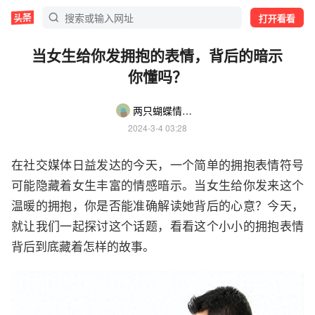
打开看看
当女生给你发拥抱的表情，背后的暗示
你懂吗？
两只蝴蝶情感故事
2024-3-4 03:28
在社交媒体日益发达的今天，一个简单的拥抱表情符号
可能隐藏着女生丰富的情感暗示。当女生给你发来这个
温暖的拥抱，你是否能准确解读她背后的心意？今天，
就让我们一起探讨这个话题，看看这个小小的拥抱表情
背后到底藏着怎样的故事。