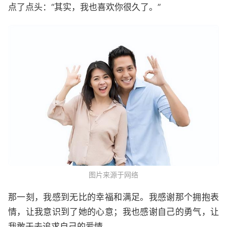
点了点头：“其实，我也喜欢你很久了。”
图片来源于网络
那一刻，我感到无比的幸福和满足。我感谢那个拥抱表
情，让我意识到了她的心意；我也感谢自己的勇气，让
我敢于去追求自己的爱情。