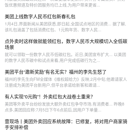
饭优惠频道及特价团服务均已上线,为用户带来更省...
美团上线数字人民币红包新春礼包
1月4日,界面新闻从美团获悉,即日起,全国试点地区的消费... 据了解,
该礼包涵盖了包括消费红包、1元购年货、数字人民...
点外卖时这样做就能领红包，数字人民币大规模切入全低碳
场景
就可以领取一份数字人民币低碳红包。近日,美团宣布扩大... 以美团
的数字人民币碳中和试点来看,用户完成低碳行为之...
美团平台“邀新奖励”有名无实？福州的李先生怒了
福州的李先生向FM全媒体《维权超给力》反映,2月中旬,他邀请家人
注册成为美团平台新用户,但平台承诺给新客和邀请...
有人实现“0元购”！外卖红包大战卷土重来？
美团等外卖平台纷纷发放大额外卖红包争夺市场,有消费者... 昨晚8
点多,美团回应称:7月5日下午6点前后,因用户下单量...
壹现场丨美团外卖回应系统故障：已修复，将对用户商家骑
手安排补偿