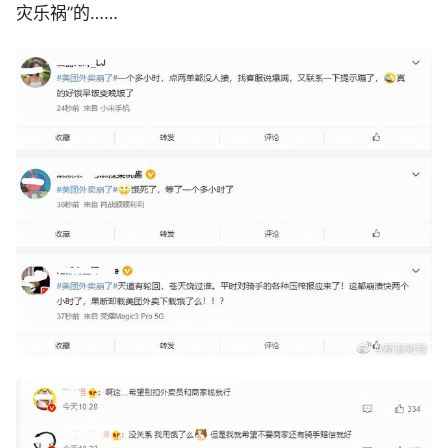
灾乐祸”的……